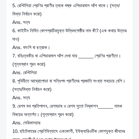
5. রেপ্টিলিয়া শ্রেণির প্রাণীর ত্বকে শুষ্ক এপিডারমাল আঁশ থাকে। (সত্য/
মিথ্যা নির্বাচন করো)
Ans. সত্য
6. কাইটিন নির্মিত কোশপ্রাচীরযুক্ত উদ্ভিদগোষ্ঠীর নাম কী? (এক কথায় উত্তর 
দাও)
Ans. ফাংগি বা ছত্রাক।
7. বহিঃত্বকীয় বা এপিডারমাল আঁশ দেখা যায় ______ শ্রেণির প্রাণীতে। 
(শূন্যস্থান পূরন করো)
Ans. রেপ্টিলিয়া
8. পৃথিবীতে আথ্রোপোডা বা সন্ধিপদ প্রাণীদের প্রজাতি সংখ্যা সবচেয়ে বেশি। 
(সত্য/মিথ্যা নির্বাচন করো)
Ans. সত্য
9. রেশম মথ প্রতিপালন, রেশমচাষ ও রেশম সুতো নিষ্কাশন______ নামক 
বিষয়ের অন্তর্গত। (শূন্যস্থান পূরন করো)
Ans. সেরিকালচার
10. হুইটেকারের শ্রেণিবিন্যাসে এককোশী, ইউক্যারিওটিক কোশযুক্ত জীবদের 