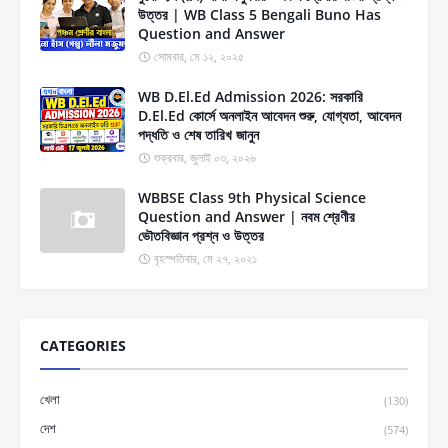
উত্তর | WB Class 5 Bengali Buno Has
Question and Answer
সোমবার, মে ১২, ২০২৫
WB D.El.Ed Admission 2026: সরকারি
D.El.Ed কোর্সে অনলাইন আবেদন শুরু, যোগ্যতা, আবেদন
পদ্ধতি ও শেষ তারিখ জানুন
শুক্রবার, জুলাই ০৩, ২০২৬
WBBSE Class 9th Physical Science
Question and Answer | নবম শ্রেণীর
ভৌতবিজ্ঞান প্রশ্ন ও উত্তর
বৃহস্পতিবার, মে ২৭, ২০২১
CATEGORIES
খেলা
(130)
দেশ
(574)