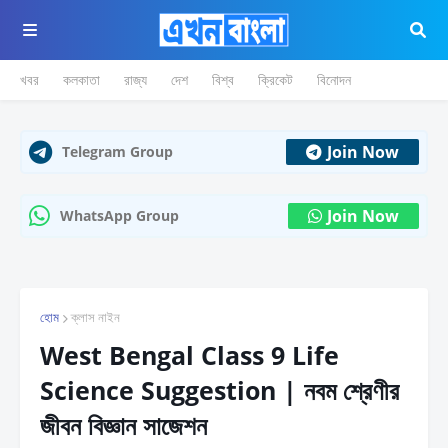
খবর
কলকাতা
রাজ্য
দেশ
বিশ্ব
ক্রিকেট
বিনোদন
Join Now
Telegram Group
Join Now
WhatsApp Group
হোম
ক্লাস নাইন
West Bengal Class 9 Life
Science Suggestion | নবম শ্রেণীর
জীবন বিজ্ঞান সাজেশন