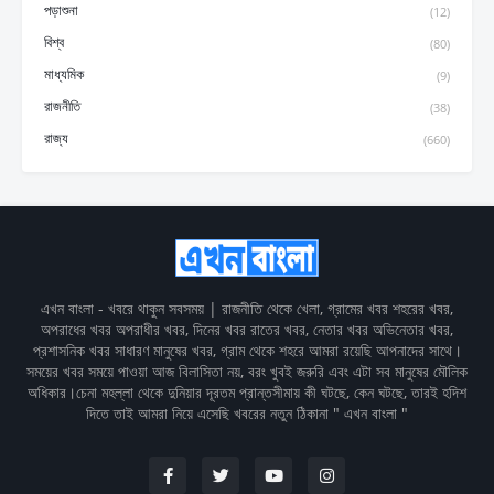
পড়াশুনা
(12)
বিশ্ব
(80)
মাধ্যমিক
(9)
রাজনীতি
(38)
রাজ্য
(660)
এখন বাংলা - খবরে থাকুন সবসময় | রাজনীতি থেকে খেলা, গ্রামের খবর শহরের খবর,
অপরাধের খবর অপরাধীর খবর, দিনের খবর রাতের খবর, নেতার খবর অভিনেতার খবর,
প্রশাসনিক খবর সাধারণ মানুষের খবর, গ্রাম থেকে শহরে আমরা রয়েছি আপনাদের সাথে।
সময়ের খবর সময়ে পাওয়া আজ বিলাসিতা নয়, বরং খুবই জরুরি এবং এটা সব মানুষের মৌলিক
অধিকার।চেনা মহল্লা থেকে দুনিয়ার দূরতম প্রান্তসীমায় কী ঘটছে, কেন ঘটছে, তারই হদিশ
দিতে তাই আমরা নিয়ে এসেছি খবরের নতুন ঠিকানা " এখন বাংলা "