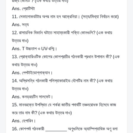
রাজ্য কোনটি ? (এক কথায় উত্তর দাও)
Ans. প্রোটিস্টা
11. সেফালোকর্ডাটার অপর নাম হল আক্রেনিয়া। (সত্য/মিথ্যা নির্বাচন করো)
Ans. সত্য
12. রাসায়নিক বিবর্তন ঘটাতে সাহায্যকারী শক্তি কোনগুলি? (এক কথায় 
উত্তর দাও)
Ans. T উচ্চতাপ ও UV-রশ্মি।
13. প্রোক্যারিওটিক কোশের কোশপ্রাচীর গঠনকারী প্রধান উপাদান কী? (এক 
কথায় উত্তর দাও)
Ans. পেপটাইডোগ্লাক্যান।
14. অস্থিসন্ধি গঠনকারী পলিস্যাকারাইড যৌগটির নাম কী? (এক কথায় 
উত্তর দাও)
Ans. কনড্রয়টিন সালফেট।
15. মানবরক্তে উপস্থিত যে শর্করা জাতীয় পদার্থটি তঞ্চনরোধক হিসেবে কাজ 
করে তার নাম কী? (এক কথায় উত্তর দাও)
Ans. হেপারিন।
16. কোশপর্দা গঠনকারী _________ অণুগুলিকে অ্যাম্পিপ্যাথিক অণু বলা 