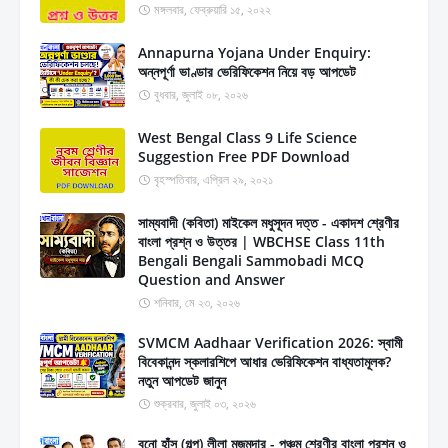
মঙ্গলবার, ফেব্রুয়ারি ১৫, ২০২২
Annapurna Yojana Under Enquiry:
অন্নপূর্ণা ভাণ্ডার ভেরিফিকেশন নিয়ে বড় আপডেট
বুধবার, জুলাই ০৮, ২০২৬
West Bengal Class 9 Life Science
Suggestion Free PDF Download
বৃহস্পতিবার, এপ্রিল ২৯, ২০২১
সাম্যবাদী (কবিতা) মাইকেল মধুসূদন দত্ত - একাদশ শ্রেণীর
বাংলা প্রশ্ন ও উত্তর | WBCHSE Class 11th
Bengali Bengali Sammobadi MCQ
Question and Answer
শনিবার, মে ২৩, ২০২৬
SVMCM Aadhaar Verification 2026: স্বামী
বিবেকানন্দ স্কলারশিপে আধার ভেরিফিকেশন বাধ্যতামূলক?
নতুন আপডেট জানুন
শুক্রবার, জুলাই ০৩, ২০২৬
বুনো হাঁস (গল্প) লীলা মজুমদার - পঞ্চম শ্রেণীর বাংলা প্রশ্ন ও