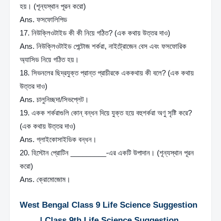
হয়। (শূন্যস্থান পূরন করো)
Ans. ফসফোলিপিড
17. নিউক্লিওটাইড কী কী নিয়ে গঠিত? (এক কথায় উত্তর দাও)
Ans. নিউক্লিওটাইড পেন্টোজ শর্করা, নাইট্রোজেন বেস এবং ফসফোরিক 
অ্যাসিড নিয়ে গঠিত হয়।
18. সিভনলের ছিদ্রযুক্ত প্রান্ত প্রাচীরকে এককথায় কী বলে? (এক কথায় 
উত্তর দাও)
Ans. চালুনিচ্ছদা/সিভপ্লেট।
19. একক শর্করাগুলি কোন্ বন্ধন দিয়ে যুক্ত হয়ে বহুশর্করা অণু সৃষ্টি করে? 
(এক কথায় উত্তর দাও)
Ans. গ্লাইকোসাইডিক বন্ধন।
20. হিস্টোন প্রোটিন _________-এর একটি উপাদান। (শূন্যস্থান পূরন 
করো)
Ans. ক্রোমোজোম।
West Bengal Class 9 Life Science Suggestion  
| Class 9th Life Science Suggestion 