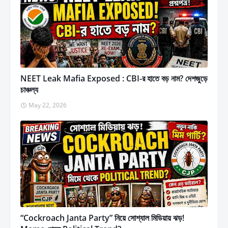
NEET Leak Mafia Exposed : CBI-র হাতে বড় নাম? দেশজুড়ে
চাঞ্চল্য
May 22, 2026
“Cockroach Janta Party” নিয়ে সোশ্যাল মিডিয়ায় ঝড়!