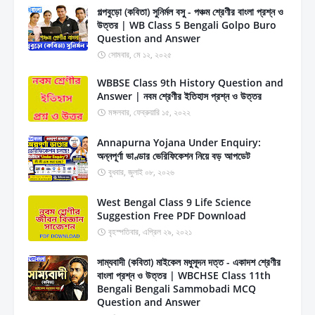
গল্পবুড়ো (কবিতা) সুনির্মল বসু - পঞ্চম শ্রেণীর বাংলা প্রশ্ন ও
উত্তর | WB Class 5 Bengali Golpo Buro
Question and Answer
সোমবার, মে ১২, ২০২৫
WBBSE Class 9th History Question and
Answer | নবম শ্রেণীর ইতিহাস প্রশ্ন ও উত্তর
মঙ্গলবার, ফেব্রুয়ারি ১৫, ২০২২
Annapurna Yojana Under Enquiry:
অন্নপূর্ণা ভাণ্ডার ভেরিফিকেশন নিয়ে বড় আপডেট
বুধবার, জুলাই ০৮, ২০২৬
West Bengal Class 9 Life Science
Suggestion Free PDF Download
বৃহস্পতিবার, এপ্রিল ২৯, ২০২১
সাম্যবাদী (কবিতা) মাইকেল মধুসূদন দত্ত - একাদশ শ্রেণীর
বাংলা প্রশ্ন ও উত্তর | WBCHSE Class 11th
Bengali Bengali Sammobadi MCQ
Question and Answer