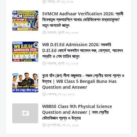
শনিবার, মে ২৩, ২০২৬
SVMCM Aadhaar Verification 2026: স্বামী
বিবেকানন্দ স্কলারশিপে আধার ভেরিফিকেশন বাধ্যতামূলক?
নতুন আপডেট জানুন
শুক্রবার, জুলাই ০৩, ২০২৬
WB D.El.Ed Admission 2026: সরকারি
D.El.Ed কোর্সে অনলাইন আবেদন শুরু, যোগ্যতা, আবেদন
পদ্ধতি ও শেষ তারিখ জানুন
শুক্রবার, জুলাই ০৩, ২০২৬
বুনো হাঁস (গল্প) লীলা মজুমদার - পঞ্চম শ্রেণীর বাংলা প্রশ্ন ও
উত্তর | WB Class 5 Bengali Buno Has
Question and Answer
সোমবার, মে ১২, ২০২৫
WBBSE Class 9th Physical Science
Question and Answer | নবম শ্রেণীর
ভৌতবিজ্ঞান প্রশ্ন ও উত্তর
বৃহস্পতিবার, মে ২৭, ২০২১