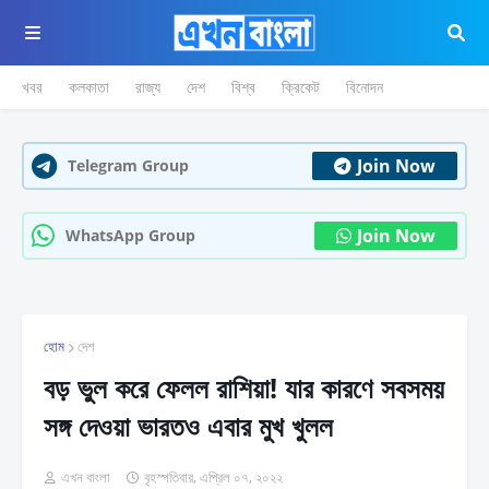
খবর
কলকাতা
রাজ্য
দেশ
বিশ্ব
ক্রিকেট
বিনোদন
Join Now
Telegram Group
Join Now
WhatsApp Group
হোম
দেশ
বড় ভুল করে ফেলল রাশিয়া! যার কারণে সবসময়
সঙ্গ দেওয়া ভারতও এবার মুখ খুলল
এখন বাংলা
বৃহস্পতিবার, এপ্রিল ০৭, ২০২২