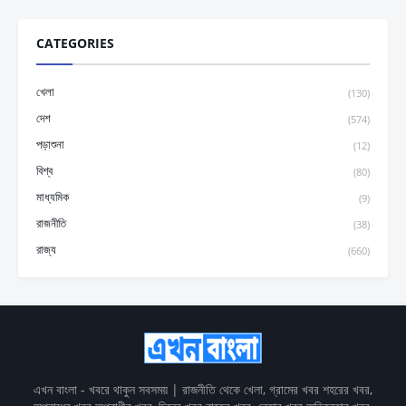
CATEGORIES
খেলা
(130)
দেশ
(574)
পড়াশুনা
(12)
বিশ্ব
(80)
মাধ্যমিক
(9)
রাজনীতি
(38)
রাজ্য
(660)
এখন বাংলা - খবরে থাকুন সবসময় | রাজনীতি থেকে খেলা, গ্রামের খবর শহরের খবর,