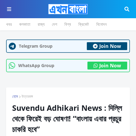
খবর
কলকাতা
রাজ্য
দেশ
বিশ্ব
ক্রিকেট
বিনোদন
Join Now
Telegram Group
Join Now
WhatsApp Group
হোম
উত্তরবঙ্গ
Suvendu Adhikari News : দিল্লি
থেকে ফিরেই বড় ঘোষণা! “বাংলায় এবার প্রচুর
চাকরি হবে”