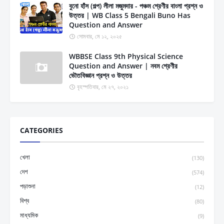
বুনো হাঁস (গল্প) লীলা মজুমদার - পঞ্চম শ্রেণীর বাংলা প্রশ্ন ও
উত্তর | WB Class 5 Bengali Buno Has
Question and Answer
সোমবার, মে ১২, ২০২৫
WBBSE Class 9th Physical Science
Question and Answer | নবম শ্রেণীর
ভৌতবিজ্ঞান প্রশ্ন ও উত্তর
বৃহস্পতিবার, মে ২৭, ২০২১
CATEGORIES
খেলা
(130)
দেশ
(574)
পড়াশুনা
(12)
বিশ্ব
(80)
মাধ্যমিক
(9)