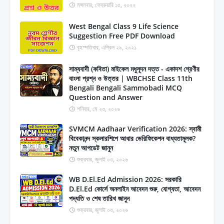
মঙ্গলবার, ফেব্রুয়ারি ১৫, ২০২২
West Bengal Class 9 Life Science
Suggestion Free PDF Download
বৃহস্পতিবার, এপ্রিল ২৯, ২০২১
সাম্যবাদী (কবিতা) মাইকেল মধুসূদন দত্ত - একাদশ শ্রেণীর
বাংলা প্রশ্ন ও উত্তর | WBCHSE Class 11th
Bengali Bengali Sammobadi MCQ
Question and Answer
শনিবার, মে ২৩, ২০২৬
SVMCM Aadhaar Verification 2026: স্বামী
বিবেকানন্দ স্কলারশিপে আধার ভেরিফিকেশন বাধ্যতামূলক?
নতুন আপডেট জানুন
শুক্রবার, জুলাই ০৩, ২০২৬
WB D.El.Ed Admission 2026: সরকারি
D.El.Ed কোর্সে অনলাইন আবেদন শুরু, যোগ্যতা, আবেদন
পদ্ধতি ও শেষ তারিখ জানুন
শুক্রবার, জুলাই ০৩, ২০২৬