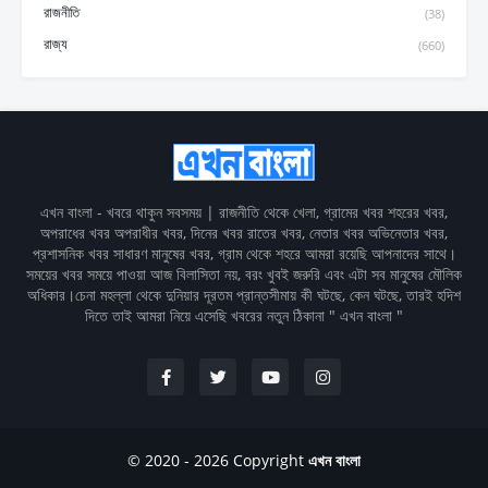
রাজনীতি
(38)
রাজ্য
(660)
এখন বাংলা - খবরে থাকুন সবসময় | রাজনীতি থেকে খেলা, গ্রামের খবর শহরের খবর,
অপরাধের খবর অপরাধীর খবর, দিনের খবর রাতের খবর, নেতার খবর অভিনেতার খবর,
প্রশাসনিক খবর সাধারণ মানুষের খবর, গ্রাম থেকে শহরে আমরা রয়েছি আপনাদের সাথে।
সময়ের খবর সময়ে পাওয়া আজ বিলাসিতা নয়, বরং খুবই জরুরি এবং এটা সব মানুষের মৌলিক
অধিকার।চেনা মহল্লা থেকে দুনিয়ার দূরতম প্রান্তসীমায় কী ঘটছে, কেন ঘটছে, তারই হদিশ
দিতে তাই আমরা নিয়ে এসেছি খবরের নতুন ঠিকানা " এখন বাংলা "
© 2020 - 2026 Copyright
এখন বাংলা