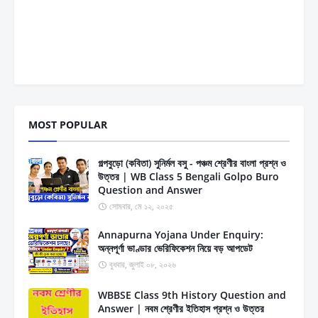
MOST POPULAR
গল্পবুড়ো (কবিতা) সুনির্মল বসু - পঞ্চম শ্রেণীর বাংলা প্রশ্ন ও
উত্তর | WB Class 5 Bengali Golpo Buro
Question and Answer
সোমবার, মে ১২, ২০২৫
Annapurna Yojana Under Enquiry:
অন্নপূর্ণা ভাণ্ডার ভেরিফিকেশন নিয়ে বড় আপডেট
বুধবার, জুলাই ০৮, ২০২৬
WBBSE Class 9th History Question and
Answer | নবম শ্রেণীর ইতিহাস প্রশ্ন ও উত্তর