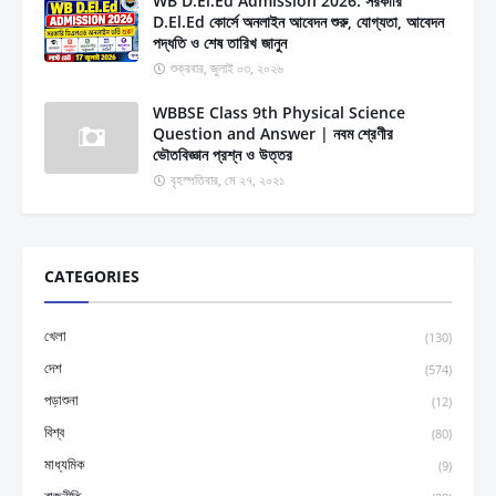
WB D.El.Ed Admission 2026: সরকারি
D.El.Ed কোর্সে অনলাইন আবেদন শুরু, যোগ্যতা, আবেদন
পদ্ধতি ও শেষ তারিখ জানুন
শুক্রবার, জুলাই ০৩, ২০২৬
WBBSE Class 9th Physical Science
Question and Answer | নবম শ্রেণীর
ভৌতবিজ্ঞান প্রশ্ন ও উত্তর
বৃহস্পতিবার, মে ২৭, ২০২১
CATEGORIES
খেলা
(130)
দেশ
(574)
পড়াশুনা
(12)
বিশ্ব
(80)
মাধ্যমিক
(9)