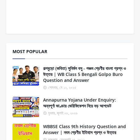
MOST POPULAR
গল্পবুড়ো (কবিতা) সুনির্মল বসু - পঞ্চম শ্রেণীর বাংলা প্রশ্ন ও
উত্তর | WB Class 5 Bengali Golpo Buro
Question and Answer
সোমবার, মে ১২, ২০২৫
Annapurna Yojana Under Enquiry:
অন্নপূর্ণা ভাণ্ডার ভেরিফিকেশন নিয়ে বড় আপডেট
বুধবার, জুলাই ০৮, ২০২৬
WBBSE Class 9th History Question and
Answer | নবম শ্রেণীর ইতিহাস প্রশ্ন ও উত্তর
মঙ্গলবার, ফেব্রুয়ারি ১৫, ২০২২