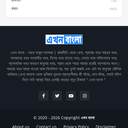
রাজনীতি
(38)
রাজ্য
(660)
এখন বাংলা - খবরে থাকুন সবসময় | রাজনীতি থেকে খেলা, গ্রামের খবর শহরের খবর,
অপরাধের খবর অপরাধীর খবর, দিনের খবর রাতের খবর, নেতার খবর অভিনেতার খবর,
প্রশাসনিক খবর সাধারণ মানুষের খবর, গ্রাম থেকে শহরে আমরা রয়েছি আপনাদের সাথে।
সময়ের খবর সময়ে পাওয়া আজ বিলাসিতা নয়, বরং খুবই জরুরি এবং এটা সব মানুষের মৌলিক
অধিকার।চেনা মহল্লা থেকে দুনিয়ার দূরতম প্রান্তসীমায় কী ঘটছে, কেন ঘটছে, তারই হদিশ
দিতে তাই আমরা নিয়ে এসেছি খবরের নতুন ঠিকানা " এখন বাংলা "
© 2020 - 2026 Copyright
এখন বাংলা
About us
Contact us
Privacy Policy
Disclaimer