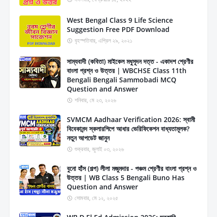
West Bengal Class 9 Life Science
Suggestion Free PDF Download
বৃহস্পতিবার, এপ্রিল ২৯, ২০২১
সাম্যবাদী (কবিতা) মাইকেল মধুসূদন দত্ত - একাদশ শ্রেণীর
বাংলা প্রশ্ন ও উত্তর | WBCHSE Class 11th
Bengali Bengali Sammobadi MCQ
Question and Answer
শনিবার, মে ২৩, ২০২৬
SVMCM Aadhaar Verification 2026: স্বামী
বিবেকানন্দ স্কলারশিপে আধার ভেরিফিকেশন বাধ্যতামূলক?
নতুন আপডেট জানুন
শুক্রবার, জুলাই ০৩, ২০২৬
বুনো হাঁস (গল্প) লীলা মজুমদার - পঞ্চম শ্রেণীর বাংলা প্রশ্ন ও
উত্তর | WB Class 5 Bengali Buno Has
Question and Answer
সোমবার, মে ১২, ২০২৫