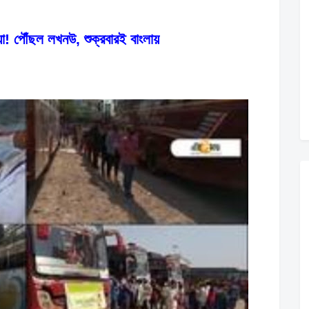
য়া! পৌঁছল লখনউ, শুক্রবারই বাংলায়