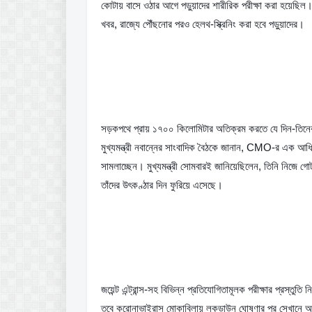
কোটায় বাসে ওঠার আগে পড়ুয়াদের শারীরিক পরীক্ষা করা হয়েছি
খবর, রাজ্যে পৌঁছনোর পরও হেলথ-স্ক্রিনিং করা হবে পড়ুয়াদের।
সড়কপথে প্রায় ১৭০০ কিলোমিটার অতিক্রম করতে যে দিন-তিনেক সম
মুখ্যমন্ত্রী নবান্নের সাংবাদিক বৈঠকে জানান, CMO-র এক আধিকা
সামলাচ্ছেন। মুখ্যমন্ত্রী সোমবারই জানিয়েছিলেন, তিনি নিজে গে
তাঁদের উৎকণ্ঠার দিন ফুরিয়ে এসেছে।
জয়েন্ট এন্ট্রান্স-সহ বিভিন্ন প্রতিযোগিতামূলক পরীক্ষার প্রস্তুতি
তবে করোনাভাইরাস মোকাবিলায় লকডাউন ঘোষণার পর সেখানে আক