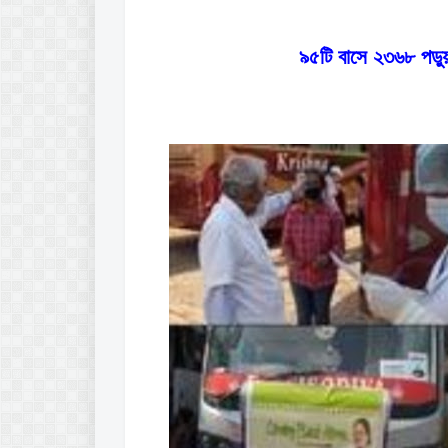
৯৫টি বাসে ২৩৬৮ পড়ু