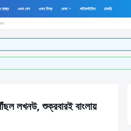
 রাজ্য
এখন দেশ
এখন বিশ্ব
খেলা
লাইফস্টাইল
চাকরি
োদন
ৌঁছল লখনউ, শুক্রবারই বাংলায়