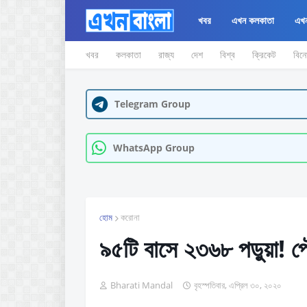
খবর
এখন কলকাতা
এখন
খবর
কলকাতা
রাজ্য
দেশ
বিশ্ব
ক্রিকেট
বিন
Telegram Group
WhatsApp Group
হোম
করোনা
৯৫টি বাসে ২৩৬৮ পড়ুয়া! প
Bharati Mandal
বৃহস্পতিবার, এপ্রিল ৩০, ২০২০