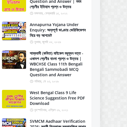
Question and Answer | নবম
শ্রেণীর ইতিহাস প্রশ্ন ও উত্তর
মঙ্গলবার, ফেব্রুয়ারি ১৫, ২০২২
Annapurna Yojana Under
Enquiry: অন্নপূর্ণা ভাণ্ডার ভেরিফিকেশন
নিয়ে বড় আপডেট
বুধবার, জুলাই ০৮, ২০২৬
সাম্যবাদী (কবিতা) মাইকেল মধুসূদন দত্ত -
একাদশ শ্রেণীর বাংলা প্রশ্ন ও উত্তর |
WBCHSE Class 11th Bengali
Bengali Sammobadi MCQ
Question and Answer
শনিবার, মে ২৩, ২০২৬
West Bengal Class 9 Life
Science Suggestion Free PDF
Download
বৃহস্পতিবার, এপ্রিল ২৯, ২০২১
SVMCM Aadhaar Verification
2026: স্বামী বিবেকানন্দ স্কলারশিপে আধার