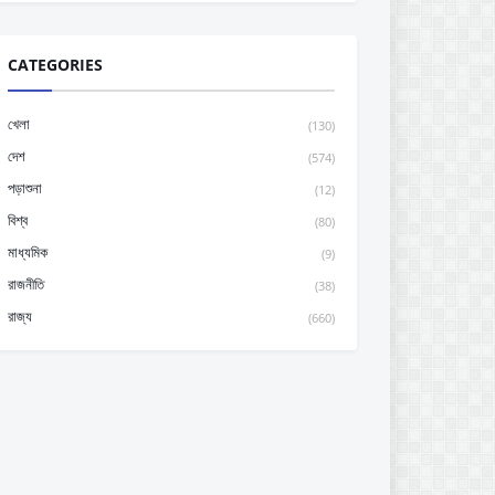
CATEGORIES
খেলা
(130)
দেশ
(574)
পড়াশুনা
(12)
বিশ্ব
(80)
মাধ্যমিক
(9)
রাজনীতি
(38)
রাজ্য
(660)