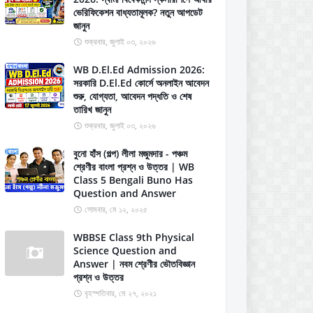
ভেরিফিকেশন বাধ্যতামূলক? নতুন আপডেট
জানুন
শুক্রবার, জুলাই ০৩, ২০২৬
WB D.El.Ed Admission 2026:
সরকারি D.El.Ed কোর্সে অনলাইন আবেদন
শুরু, যোগ্যতা, আবেদন পদ্ধতি ও শেষ
তারিখ জানুন
শুক্রবার, জুলাই ০৩, ২০২৬
বুনো হাঁস (গল্প) লীলা মজুমদার - পঞ্চম
শ্রেণীর বাংলা প্রশ্ন ও উত্তর | WB
Class 5 Bengali Buno Has
Question and Answer
সোমবার, মে ১২, ২০২৫
WBBSE Class 9th Physical
Science Question and
Answer | নবম শ্রেণীর ভৌতবিজ্ঞান
প্রশ্ন ও উত্তর
বৃহস্পতিবার, মে ২৭, ২০২১