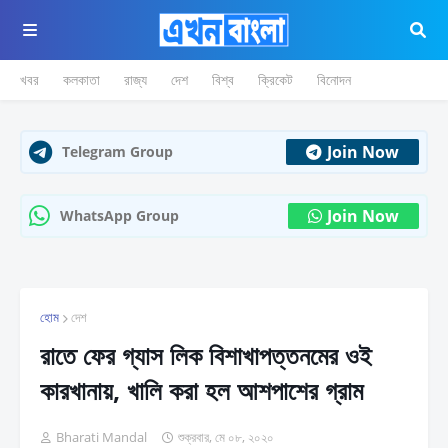
খবর
কলকাতা
রাজ্য
দেশ
বিশ্ব
ক্রিকেট
বিনোদন
Join Now
Telegram Group
Join Now
WhatsApp Group
হোম
দেশ
রাতে ফের গ্যাস লিক বিশাখাপত্তনমের ওই
কারখানায়, খালি করা হল আশপাশের গ্রাম
Bharati Mandal
শুক্রবার, মে ০৮, ২০২০