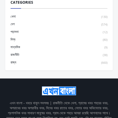
CATEGORIES
খেলা
(130)
দেশ
(574)
পড়াশুনা
(12)
বিশ্ব
(80)
মাধ্যমিক
(9)
রাজনীতি
(38)
রাজ্য
(660)
এখন বাংলা - খবরে থাকুন সবসময় | রাজনীতি থেকে খেলা, গ্রামের খবর শহরের খবর,
অপরাধের খবর অপরাধীর খবর, দিনের খবর রাতের খবর, নেতার খবর অভিনেতার খবর,
প্রশাসনিক খবর সাধারণ মানুষের খবর, গ্রাম থেকে শহরে আমরা রয়েছি আপনাদের সাথে।
সময়ের খবর সময়ে পাওয়া আজ বিলাসিতা নয়, বরং খুবই জরুরি এবং এটা সব মানুষের মৌলিক