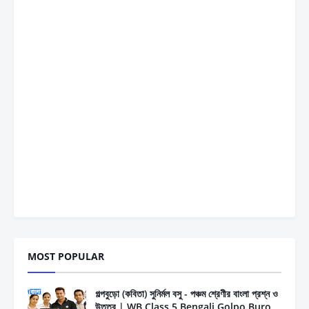
MOST POPULAR
গল্পবুড়ো (কবিতা) সুনির্মল বসু - পঞ্চম শ্রেণীর বাংলা প্রশ্ন ও
উত্তর | WB Class 5 Bengali Golpo Buro