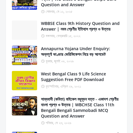
Question and Answer
সোমবার, মে ১২, ২০২৫
WBBSE Class 9th History Question and
Answer | নবম শ্রেণীর ইতিহাস প্রশ্ন ও উত্তর
মঙ্গলবার, ফেব্রুয়ারি ১৫, ২০২২
Annapurna Yojana Under Enquiry:
অন্নপূর্ণা ভাণ্ডার ভেরিফিকেশন নিয়ে বড় আপডেট
বুধবার, জুলাই ০৮, ২০২৬
West Bengal Class 9 Life Science
Suggestion Free PDF Download
বৃহস্পতিবার, এপ্রিল ২৯, ২০২১
সাম্যবাদী (কবিতা) মাইকেল মধুসূদন দত্ত - একাদশ শ্রেণীর
বাংলা প্রশ্ন ও উত্তর | WBCHSE Class 11th
Bengali Bengali Sammobadi MCQ
Question and Answer
শনিবার, মে ২৩, ২০২৬