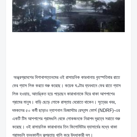
 অন্ধ্রপ্রদেশের বিশাখাপত্তনমের ওই রাসায়নিক কারখানায় বৃহস্পতিবার রাতে 
ফের গ্যাস লিক করতে শুরু করেছে। কয়েক ঘণ্টার ব্যবধানে ফের রাতে গ্যাস 
লিক হওয়ায়, আতঙ্কিত হয়ে পড়েছেন কারাখানাকে ঘিরে থাকা আশপাশের 
গ্রামের মানুষ। বাড়ি ছেড়ে লোকে রাস্তায় বেরোতে থাকেন। সূত্রের খবর, 
দমকলের ৫০ কর্মী ছাড়াও ন্যাশনাল ডিজাস্টার রেসপন্স ফোর্স (NDRF)-এর 
একটি টিম আশপাশের গ্রামগুলি থেকে লোকজনকে নিরাপদ দূরত্বে সরাতে শুরু 
করেছে। ওই রাসায়নিক কারাখানার তিন কিলোমিটার ব্যাসার্ধের মধ্যে থাকা 
গ্রামগুলি যুদ্ধকালীন তত্‍‌পরতায় খালি করে উদ্ধাকারী দল।