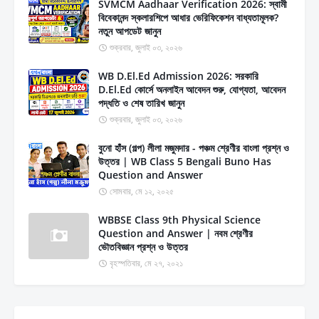
SVMCM Aadhaar Verification 2026: স্বামী
বিবেকানন্দ স্কলারশিপে আধার ভেরিফিকেশন বাধ্যতামূলক?
নতুন আপডেট জানুন
শুক্রবার, জুলাই ০৩, ২০২৬
WB D.El.Ed Admission 2026: সরকারি
D.El.Ed কোর্সে অনলাইন আবেদন শুরু, যোগ্যতা, আবেদন
পদ্ধতি ও শেষ তারিখ জানুন
শুক্রবার, জুলাই ০৩, ২০২৬
বুনো হাঁস (গল্প) লীলা মজুমদার - পঞ্চম শ্রেণীর বাংলা প্রশ্ন ও
উত্তর | WB Class 5 Bengali Buno Has
Question and Answer
সোমবার, মে ১২, ২০২৫
WBBSE Class 9th Physical Science
Question and Answer | নবম শ্রেণীর
ভৌতবিজ্ঞান প্রশ্ন ও উত্তর
বৃহস্পতিবার, মে ২৭, ২০২১