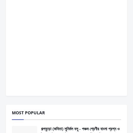
MOST POPULAR
গল্পবুড়ো (কবিতা) সুনির্মল বসু - পঞ্চম শ্রেণীর বাংলা প্রশ্ন ও