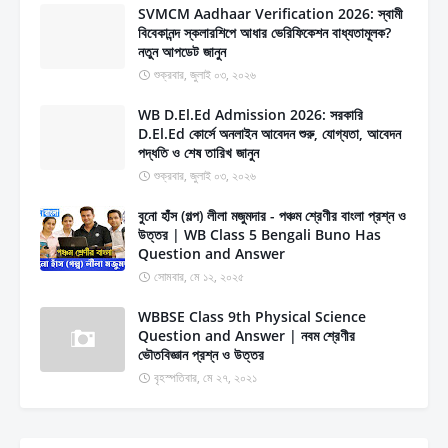
SVMCM Aadhaar Verification 2026: স্বামী
বিবেকানন্দ স্কলারশিপে আধার ভেরিফিকেশন বাধ্যতামূলক?
নতুন আপডেট জানুন
শুক্রবার, জুলাই ০৩, ২০২৬
WB D.El.Ed Admission 2026: সরকারি
D.El.Ed কোর্সে অনলাইন আবেদন শুরু, যোগ্যতা, আবেদন
পদ্ধতি ও শেষ তারিখ জানুন
শুক্রবার, জুলাই ০৩, ২০২৬
বুনো হাঁস (গল্প) লীলা মজুমদার - পঞ্চম শ্রেণীর বাংলা প্রশ্ন ও
উত্তর | WB Class 5 Bengali Buno Has
Question and Answer
সোমবার, মে ১২, ২০২৫
WBBSE Class 9th Physical Science
Question and Answer | নবম শ্রেণীর
ভৌতবিজ্ঞান প্রশ্ন ও উত্তর
বৃহস্পতিবার, মে ২৭, ২০২১