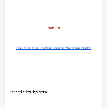
আরোও পড়ুন
পিপিই পরে গরম লাগছে , তাই বিকিনি পরে করােনার চিকিৎসা মহিলা ডাক্তারের
এখন বাংলা - খবরে থাকুন সবসময়