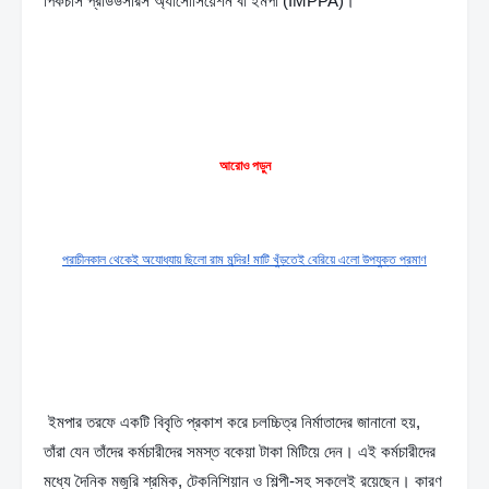
পিকচার্স প্রডিউসারস অ্যাসোসিয়েশন বা ইমপা (IMPPA)।
আরোও পড়ুন
প্রাচীনকাল থেকেই অযোধ্যায় ছিলো রাম মন্দির! মাটি খুঁড়তেই বেরিয়ে এলো উপযুক্ত প্রমাণ
 ইমপার তরফে একটি বিবৃতি প্রকাশ করে চলচ্চিত্র নির্মাতাদের জানানো হয়, 
তাঁরা যেন তাঁদের কর্মচারীদের সমস্ত বকেয়া টাকা মিটিয়ে দেন। এই কর্মচারীদের 
মধ্যে দৈনিক মজুরি শ্রমিক, টেকনিশিয়ান ও শিল্পী-সহ সকলেই রয়েছেন। কারণ 