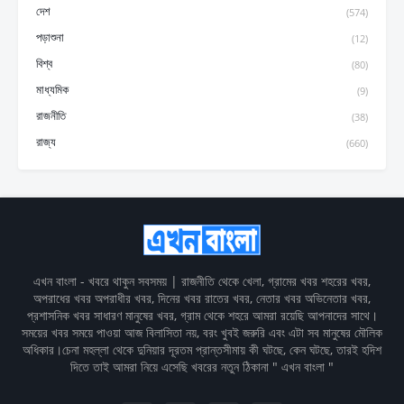
দেশ
(574)
পড়াশুনা
(12)
বিশ্ব
(80)
মাধ্যমিক
(9)
রাজনীতি
(38)
রাজ্য
(660)
এখন বাংলা - খবরে থাকুন সবসময় | রাজনীতি থেকে খেলা, গ্রামের খবর শহরের খবর,
অপরাধের খবর অপরাধীর খবর, দিনের খবর রাতের খবর, নেতার খবর অভিনেতার খবর,
প্রশাসনিক খবর সাধারণ মানুষের খবর, গ্রাম থেকে শহরে আমরা রয়েছি আপনাদের সাথে।
সময়ের খবর সময়ে পাওয়া আজ বিলাসিতা নয়, বরং খুবই জরুরি এবং এটা সব মানুষের মৌলিক
অধিকার।চেনা মহল্লা থেকে দুনিয়ার দূরতম প্রান্তসীমায় কী ঘটছে, কেন ঘটছে, তারই হদিশ
দিতে তাই আমরা নিয়ে এসেছি খবরের নতুন ঠিকানা " এখন বাংলা "