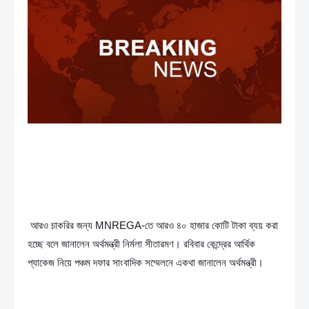
 আরও চাকরির জন্য MNREGA-তে আরও ৪০ হাজার কোটি টাকা ব্যয় করা 
হচ্ছে বলে জানালেন অর্থমন্ত্রী নির্মলা সীতারমণ। রবিবার কেন্দ্রের আর্থিক 
প্যাকেজ নিয়ে পঞ্চম দফার সাংবাদিক সম্মেলনে একথা জানালেন অর্থমন্ত্রী।