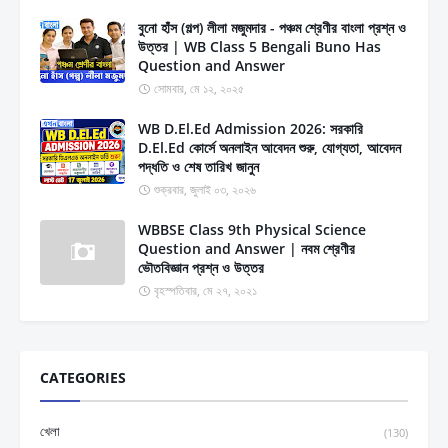
বুনো হাঁস (গল্প) লীলা মজুমদার - পঞ্চম শ্রেণীর বাংলা প্রশ্ন ও
উত্তর | WB Class 5 Bengali Buno Has
Question and Answer
সোমবার, মে ১২, ২০২৫
WB D.El.Ed Admission 2026: সরকারি
D.El.Ed কোর্সে অনলাইন আবেদন শুরু, যোগ্যতা, আবেদন
পদ্ধতি ও শেষ তারিখ জানুন
শুক্রবার, জুলাই ০৩, ২০২৬
WBBSE Class 9th Physical Science
Question and Answer | নবম শ্রেণীর
ভৌতবিজ্ঞান প্রশ্ন ও উত্তর
বৃহস্পতিবার, মে ২৭, ২০২১
CATEGORIES
খেলা
(130)