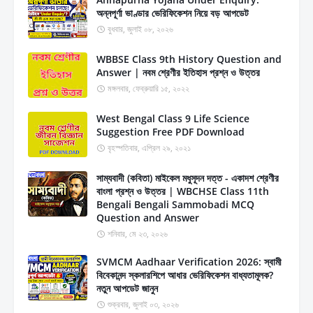
অন্নপূর্ণা ভাণ্ডার ভেরিফিকেশন নিয়ে বড় আপডেট
বুধবার, জুলাই ০৮, ২০২৬
WBBSE Class 9th History Question and
Answer | নবম শ্রেণীর ইতিহাস প্রশ্ন ও উত্তর
মঙ্গলবার, ফেব্রুয়ারি ১৫, ২০২২
West Bengal Class 9 Life Science
Suggestion Free PDF Download
বৃহস্পতিবার, এপ্রিল ২৯, ২০২১
সাম্যবাদী (কবিতা) মাইকেল মধুসূদন দত্ত - একাদশ শ্রেণীর
বাংলা প্রশ্ন ও উত্তর | WBCHSE Class 11th
Bengali Bengali Sammobadi MCQ
Question and Answer
শনিবার, মে ২৩, ২০২৬
SVMCM Aadhaar Verification 2026: স্বামী
বিবেকানন্দ স্কলারশিপে আধার ভেরিফিকেশন বাধ্যতামূলক?
নতুন আপডেট জানুন
শুক্রবার, জুলাই ০৩, ২০২৬