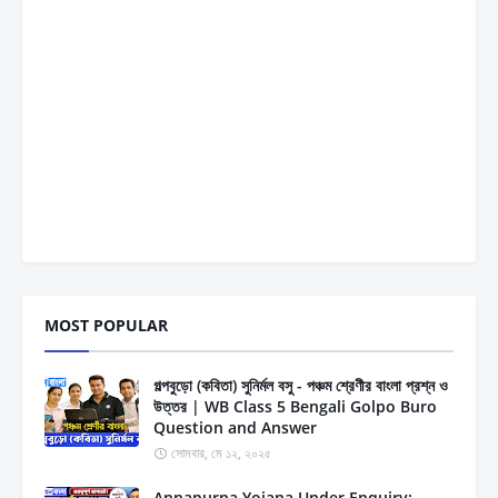
MOST POPULAR
গল্পবুড়ো (কবিতা) সুনির্মল বসু - পঞ্চম শ্রেণীর বাংলা প্রশ্ন ও
উত্তর | WB Class 5 Bengali Golpo Buro
Question and Answer
সোমবার, মে ১২, ২০২৫
Annapurna Yojana Under Enquiry: