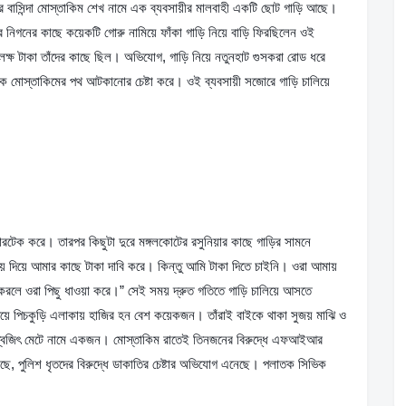
মের বাসিন্দা মোস্তাকিম শেখ নামে এক ব্যবসায়ীর মালবাহী একটি ছোট গাড়ি আছে। 
ার নিগনের কাছে কয়েকটি গোরু নামিয়ে ফাঁকা গাড়ি নিয়ে বাড়ি ফিরছিলেন ওই 
 লক্ষ টাকা তাঁদের কাছে ছিল। অভিযোগ, গাড়ি নিয়ে নতুনহাট গুসকরা রোড ধরে 
ক মোস্তাকিমের পথ আটকানোর চেষ্টা করে। ওই ব্যবসায়ী সজোরে গাড়ি চালিয়ে 
েক করে। তারপর কিছুটা দুরে মঙ্গলকোটের রসুনিয়ার কাছে গাড়ির সামনে 
চয় দিয়ে আমার কাছে টাকা দাবি করে। কিন্তু আমি টাকা দিতে চাইনি। ওরা আমায় 
 করলে ওরা পিছু ধাওয়া করে।” সেই সময় দ্রুত গতিতে গাড়ি চালিয়ে আসতে 
পিচকুড়ি এলাকায় হাজির হন বেশ কয়েকজন। তাঁরাই বাইকে থাকা সুজয় মাঝি ও 
িশ্বজিৎ মেটে নামে একজন। মোস্তাকিম রাতেই তিনজনের বিরুদ্ধে এফআইআর 
ছে, পুলিশ ধৃতদের বিরুদ্ধে ডাকাতির চেষ্টার অভিযোগ এনেছে। পলাতক সিভিক 