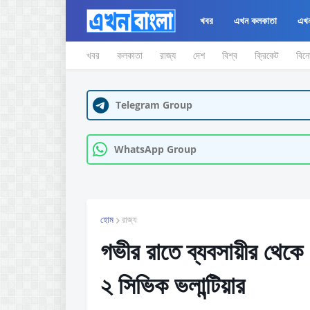
খবর
এখন কলকাতা
এখন
খবর
কলকাতা
রাজ্য
দেশ
বিশ্ব
ক্রিকেট
বিন
Telegram Group
WhatsApp Group
হোম
রাজ্য
গভীর রাতে ব্যবসায়ীর থেকে 
২ সিভিক ভলান্টিয়ার