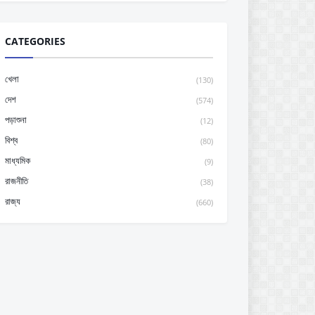
CATEGORIES
খেলা
(130)
দেশ
(574)
পড়াশুনা
(12)
বিশ্ব
(80)
মাধ্যমিক
(9)
রাজনীতি
(38)
রাজ্য
(660)