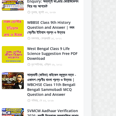
Enquiry: অন্নপূর্ণা ভাণ্ডার ভেরিফিকেশন
নিয়ে বড় আপডেট
বুধবার, জুলাই ০৮, ২০২৬
WBBSE Class 9th History
Question and Answer | নবম
শ্রেণীর ইতিহাস প্রশ্ন ও উত্তর
মঙ্গলবার, ফেব্রুয়ারি ১৫, ২০২২
West Bengal Class 9 Life
Science Suggestion Free PDF
Download
বৃহস্পতিবার, এপ্রিল ২৯, ২০২১
সাম্যবাদী (কবিতা) মাইকেল মধুসূদন দত্ত -
একাদশ শ্রেণীর বাংলা প্রশ্ন ও উত্তর |
WBCHSE Class 11th Bengali
Bengali Sammobadi MCQ
Question and Answer
শনিবার, মে ২৩, ২০২৬
SVMCM Aadhaar Verification
2026: স্বামী বিবেকানন্দ স্কলারশিপে আধার