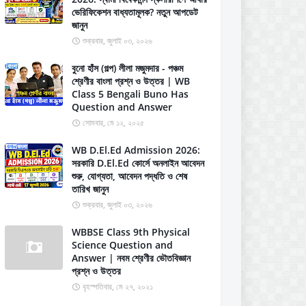
ভেরিফিকেশন বাধ্যতামূলক? নতুন আপডেট
জানুন
শুক্রবার, জুলাই ০৩, ২০২৬
বুনো হাঁস (গল্প) লীলা মজুমদার - পঞ্চম
শ্রেণীর বাংলা প্রশ্ন ও উত্তর | WB
Class 5 Bengali Buno Has
Question and Answer
সোমবার, মে ১২, ২০২৫
WB D.El.Ed Admission 2026:
সরকারি D.El.Ed কোর্সে অনলাইন আবেদন
শুরু, যোগ্যতা, আবেদন পদ্ধতি ও শেষ
তারিখ জানুন
শুক্রবার, জুলাই ০৩, ২০২৬
WBBSE Class 9th Physical
Science Question and
Answer | নবম শ্রেণীর ভৌতবিজ্ঞান
প্রশ্ন ও উত্তর
বৃহস্পতিবার, মে ২৭, ২০২১