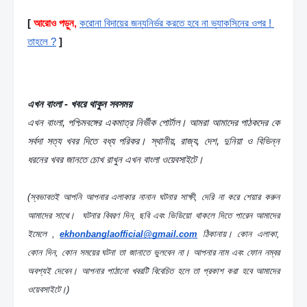
[
আরোও পড়ুন,
করোনা বিদায়ের জন্যনির্ভর করতে হবে না ভ্যাকসিনের ওপর ! 
তাহলে ?
]
এখন বাংলা - খবরে থাকুন সবসময়
এখন বাংলা, পশ্চিমবঙ্গের একমাত্র নির্ভীক পোর্টাল। আমরা আমাদের পাঠকদের কে 
সর্বদা সত্য খবর দিতে বধ্য পরিকর। স্থানীয়, রাজ্য, দেশ, দুনিয়া ও বিভিন্ন 
ধরনের খবর জানতে চোখ রাখুন এখন বাংলা ওয়েবসাইটে।
(স্বভাবতই আপনি আপনার এলাকার নানান ঘটনার সাক্ষী, দেরি না করে শেয়ার করুন 
আমাদের সাথে।  ঘটনার বিবরণ দিন, ছবি এবং ভিডিয়ো থাকলে দিতে পারেন আমাদের 
ইমেলে , 
ekhonbanglaofficial@gmail.com
 ঠিকানায়। কোন এলাকা, 
কোন দিন, কোন সময়ের ঘটনা তা জানাতে ভুলবেন না। আপনার নাম এবং ফোন নম্বর 
অবশ্যই দেবেন। আপনার পাঠানো খবরটি বিবেচিত হলে তা প্রকাশ করা হবে আমাদের 
ওয়েবসাইটে।)