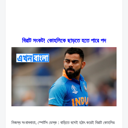
বিরাট সংকট! কোহলিকে ছাড়তে হতে পারে পদ
নিজস্ব সংবাদদাতা, স্পোর্টস ডেস্ক : বাড়িতে বসেই হঠাৎ করেই বিরাট কোহলির 