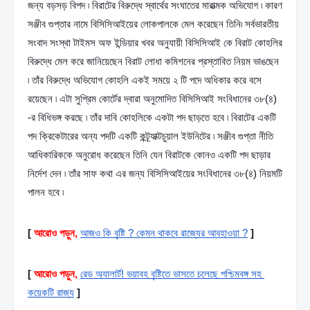
জন্য বড়সড় বিপদ ৷ বিরাটের বিরুদ্ধে স্বার্থের সংঘাতের মারাত্মক অভিযোগ ৷ কারণ 
সঞ্জীব গুপ্তার নামে বিসিসিআইয়ের লোকপালকে মেল করেছেন তিনি৷ সর্বভারতীয় 
সংবাদ সংস্থা টাইমস অফ ইন্ডিয়ার খবর অনুযায়ী বিসিসিআই কে বিরাট কোহলির 
বিরুদ্ধে মেল করে জানিয়েছেন বিরাট লোধা কমিশনের প্রস্তাবিত নিয়ম ভাঙছেন 
৷ তাঁর বিরুদ্ধে অভিযোগ কোহলি একই সময়ে ২ টি পদে অধিকার করে বসে 
রয়েছেন ৷ এটা সুপ্রিম কোর্টের দ্বারা অনুমোদিত বিসিসিআই সংবিধানের ৩৮(৪) 
-র বিধিভঙ্গ করছে ৷ তাঁর দাবি কোহলিকে একটা পদ ছাড়তে হবে ৷ বিরাটের একটি 
পদ ক্রিকেটারের অন্য পদটি একটি কন্ট্র্যাক্টচুয়াল ইউনিটের ৷ সঞ্জীব গুপ্তা নীতি 
আধিকারিককে অনুরোধ করেছেন তিনি যেন বিরাটকে কোনও একটি পদ ছাড়ার 
নির্দেশ দেন ৷ তাঁর সাফ কথা এর জন্য বিসিসিআইয়ের সংবিধানের ৩৮(৪) নিয়মটি 
পালন হবে ৷
[
আরোও পড়ুন,
আজও কি বৃষ্টি ? কেমন থাকবে রাজ্যের আবহাওয়া ?
]
[
আরোও পড়ুন,
রেড অ্যালার্ট! ভয়াবহ বৃষ্টিতে ভাসতে চলেছে পশ্চিমবঙ্গ সহ 
কয়েকটি রাজ্য
]