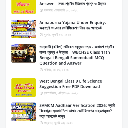
Answer | নবম শ্রেণীর ইতিহাস প্রশ্ন ও উত্তর
মঙ্গলবার, ফেব্রুয়ারি ১৫, ২০২২
Annapurna Yojana Under Enquiry:
অন্নপূর্ণা ভাণ্ডার ভেরিফিকেশন নিয়ে বড় আপডেট
বুধবার, জুলাই ০৮, ২০২৬
সাম্যবাদী (কবিতা) মাইকেল মধুসূদন দত্ত - একাদশ শ্রেণীর
বাংলা প্রশ্ন ও উত্তর | WBCHSE Class 11th
Bengali Bengali Sammobadi MCQ
Question and Answer
শনিবার, মে ২৩, ২০২৬
West Bengal Class 9 Life Science
Suggestion Free PDF Download
বৃহস্পতিবার, এপ্রিল ২৯, ২০২১
SVMCM Aadhaar Verification 2026: স্বামী
বিবেকানন্দ স্কলারশিপে আধার ভেরিফিকেশন বাধ্যতামূলক?
নতুন আপডেট জানুন
শুক্রবার, জুলাই ০৩, ২০২৬