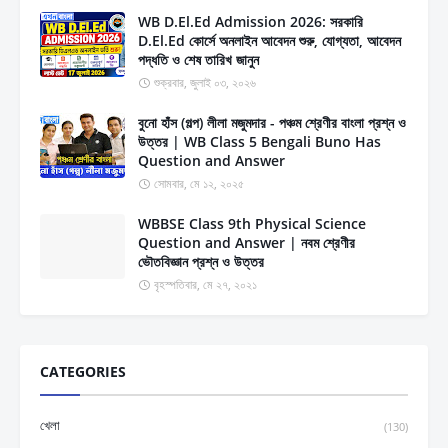
WB D.El.Ed Admission 2026: সরকারি
D.El.Ed কোর্সে অনলাইন আবেদন শুরু, যোগ্যতা, আবেদন
পদ্ধতি ও শেষ তারিখ জানুন
শুক্রবার, জুলাই ০৩, ২০২৬
বুনো হাঁস (গল্প) লীলা মজুমদার - পঞ্চম শ্রেণীর বাংলা প্রশ্ন ও
উত্তর | WB Class 5 Bengali Buno Has
Question and Answer
সোমবার, মে ১২, ২০২৫
WBBSE Class 9th Physical Science
Question and Answer | নবম শ্রেণীর
ভৌতবিজ্ঞান প্রশ্ন ও উত্তর
বৃহস্পতিবার, মে ২৭, ২০২১
CATEGORIES
খেলা
(130)