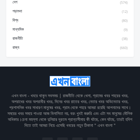
দেশ
(574)
পড়াশুনা
(12)
বিশ্ব
(80)
মাধ্যমিক
(9)
রাজনীতি
(38)
রাজ্য
(660)
এখন বাংলা - খবরে থাকুন সবসময় | রাজনীতি থেকে খেলা, গ্রামের খবর শহরের খবর,
অপরাধের খবর অপরাধীর খবর, দিনের খবর রাতের খবর, নেতার খবর অভিনেতার খবর,
প্রশাসনিক খবর সাধারণ মানুষের খবর, গ্রাম থেকে শহরে আমরা রয়েছি আপনাদের সাথে।
সময়ের খবর সময়ে পাওয়া আজ বিলাসিতা নয়, বরং খুবই জরুরি এবং এটা সব মানুষের মৌলিক
অধিকার।চেনা মহল্লা থেকে দুনিয়ার দূরতম প্রান্তসীমায় কী ঘটছে, কেন ঘটছে, তারই হদিশ
দিতে তাই আমরা নিয়ে এসেছি খবরের নতুন ঠিকানা " এখন বাংলা "