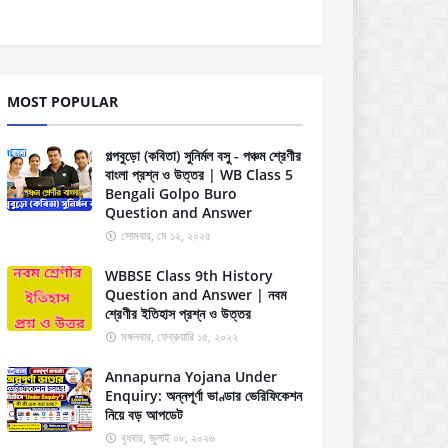
MOST POPULAR
গল্পবুড়ো (কবিতা) সুনির্মল বসু - পঞ্চম শ্রেণীর
বাংলা প্রশ্ন ও উত্তর | WB Class 5
Bengali Golpo Buro
Question and Answer
সোমবার, মে ১২, ২০২৫
WBBSE Class 9th History
Question and Answer | নবম
শ্রেণীর ইতিহাস প্রশ্ন ও উত্তর
মঙ্গলবার, ফেব্রুয়ারি ১৫, ২০২২
Annapurna Yojana Under
Enquiry: অন্নপূর্ণা ভাণ্ডার ভেরিফিকেশন
নিয়ে বড় আপডেট
বুধবার, জুলাই ০৮, ২০২৬