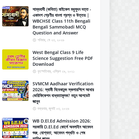
সাম্যবাদী (কবিতা) মাইকেল মধুসূদন দত্ত -
একাদশ শ্রেণীর বাংলা প্রশ্ন ও উত্তর |
WBCHSE Class 11th Bengali
Bengali Sammobadi MCQ
Question and Answer
শনিবার, মে ২৩, ২০২৬
West Bengal Class 9 Life
Science Suggestion Free PDF
Download
বৃহস্পতিবার, এপ্রিল ২৯, ২০২১
SVMCM Aadhaar Verification
2026: স্বামী বিবেকানন্দ স্কলারশিপে আধার
ভেরিফিকেশন বাধ্যতামূলক? নতুন আপডেট
জানুন
শুক্রবার, জুলাই ০৩, ২০২৬
WB D.El.Ed Admission 2026:
সরকারি D.El.Ed কোর্সে অনলাইন আবেদন
শুরু, যোগ্যতা, আবেদন পদ্ধতি ও শেষ
তারিখ জানুন