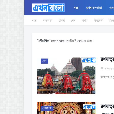
খবর
এখন কলকাতা
এখন
খবর
কলকাতা
রাজ্য
দেশ
বিশ্ব
ক্রিকেট
বিন
পৌরাণিক
লেবেল থাকা পোস্টগুলি দেখানো হচ্ছে
রথযাত্র
দেশ
এখন বাং
রথযাত্রা ও 
রথযাত্
পৌরাণিক