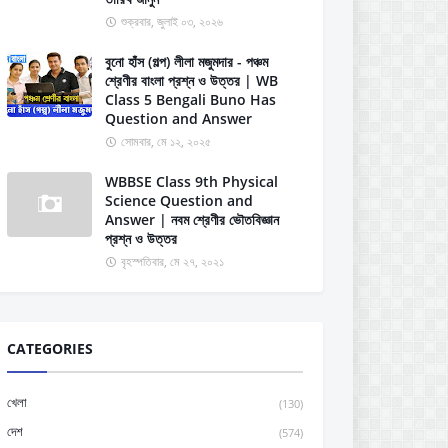
শুক্রবার, জুলাই ০৩, ২০২৬
বুনো হাঁস (গল্প) লীলা মজুমদার - পঞ্চম
শ্রেণীর বাংলা প্রশ্ন ও উত্তর | WB
Class 5 Bengali Buno Has
Question and Answer
সোমবার, মে ১২, ২০২৫
WBBSE Class 9th Physical
Science Question and
Answer | নবম শ্রেণীর ভৌতবিজ্ঞান
প্রশ্ন ও উত্তর
বৃহস্পতিবার, মে ২৭, ২০২১
CATEGORIES
খেলা
(130)
দেশ
(574)