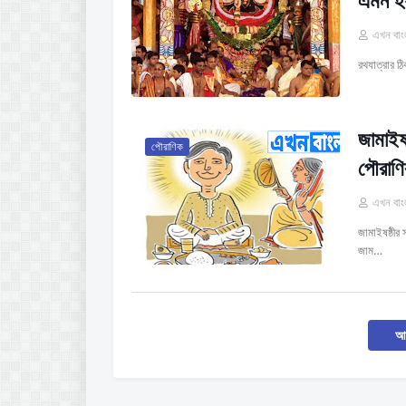
এমন হয়
এখন বাং
রথযাত্রার ঠ
জামাইষ
পৌরাণিক
পৌরাণ
এখন বাং
জামাইষষ্ঠীর
জাম…
আর