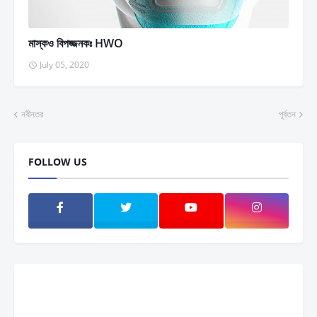
মাস্কও বিপজ্জনকঃ HWO
July 05, 2020
নবীনতর
পূর্বতন
FOLLOW US