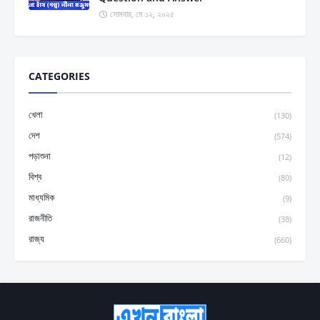
সোমবার, মে ১২, ২০২৫
CATEGORIES
খেলা
(130)
দেশ
(574)
পড়াশুনা
(12)
বিশ্ব
(80)
মাধ্যমিক
(9)
রাজনীতি
(38)
রাজ্য
(660)