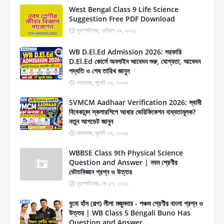
West Bengal Class 9 Life Science
Suggestion Free PDF Download
বৃহস্পতিবার, এপ্রিল ২৯, ২০২১
WB D.El.Ed Admission 2026: সরকারি
D.El.Ed কোর্সে অনলাইন আবেদন শুরু, যোগ্যতা, আবেদন
পদ্ধতি ও শেষ তারিখ জানুন
শুক্রবার, জুলাই ০৩, ২০২৬
SVMCM Aadhaar Verification 2026: স্বামী
বিবেকানন্দ স্কলারশিপে আধার ভেরিফিকেশন বাধ্যতামূলক?
নতুন আপডেট জানুন
শুক্রবার, জুলাই ০৩, ২০২৬
WBBSE Class 9th Physical Science
Question and Answer | নবম শ্রেণীর
ভৌতবিজ্ঞান প্রশ্ন ও উত্তর
বৃহস্পতিবার, মে ২৭, ২০২১
বুনো হাঁস (গল্প) লীলা মজুমদার - পঞ্চম শ্রেণীর বাংলা প্রশ্ন ও
উত্তর | WB Class 5 Bengali Buno Has
Question and Answer