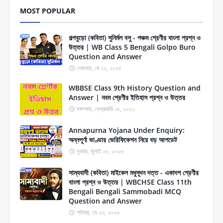
MOST POPULAR
গল্পবুড়ো (কবিতা) সুনির্মল বসু - পঞ্চম শ্রেণীর বাংলা প্রশ্ন ও
উত্তর | WB Class 5 Bengali Golpo Buro
Question and Answer
সোমবার, মে ১২, ২০২৫
WBBSE Class 9th History Question and
Answer | নবম শ্রেণীর ইতিহাস প্রশ্ন ও উত্তর
মঙ্গলবার, ফেব্রুয়ারি ১৫, ২০২২
Annapurna Yojana Under Enquiry:
অন্নপূর্ণা ভাণ্ডার ভেরিফিকেশন নিয়ে বড় আপডেট
বুধবার, জুলাই ০৮, ২০২৬
সাম্যবাদী (কবিতা) মাইকেল মধুসূদন দত্ত - একাদশ শ্রেণীর
বাংলা প্রশ্ন ও উত্তর | WBCHSE Class 11th
Bengali Bengali Sammobadi MCQ
Question and Answer
শনিবার, মে ২৩, ২০২৬