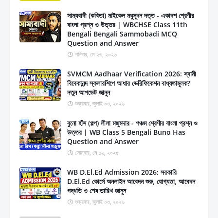
সাম্যবাদী (কবিতা) মাইকেল মধুসূদন দত্ত - একাদশ শ্রেণীর
বাংলা প্রশ্ন ও উত্তর | WBCHSE Class 11th
Bengali Bengali Sammobadi MCQ
Question and Answer
শনিবার, মে ২৩, ২০২৬
SVMCM Aadhaar Verification 2026: স্বামী
বিবেকানন্দ স্কলারশিপে আধার ভেরিফিকেশন বাধ্যতামূলক?
নতুন আপডেট জানুন
শুক্রবার, জুলাই ০৩, ২০২৬
বুনো হাঁস (গল্প) লীলা মজুমদার - পঞ্চম শ্রেণীর বাংলা প্রশ্ন ও
উত্তর | WB Class 5 Bengali Buno Has
Question and Answer
সোমবার, মে ১২, ২০২৫
WB D.El.Ed Admission 2026: সরকারি
D.El.Ed কোর্সে অনলাইন আবেদন শুরু, যোগ্যতা, আবেদন
পদ্ধতি ও শেষ তারিখ জানুন
শুক্রবার, জুলাই ০৩, ২০২৬