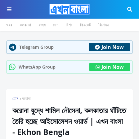
খবর
কলকাতা
রাজ্য
দেশ
বিশ্ব
ক্রিকেট
বিনোদন
Join Now
Telegram Group
Join Now
WhatsApp Group
হোম
করোনা
করোনা যুদ্ধে শামিল নৌসেনা, কলকাতার ঘাঁটিতে
তৈরি হচ্ছে আইসোলেশন ওয়ার্ড | এখন বাংলা
- Ekhon Bengla