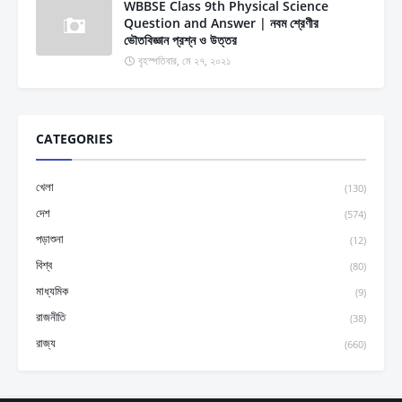
WBBSE Class 9th Physical Science
Question and Answer | নবম শ্রেণীর
ভৌতবিজ্ঞান প্রশ্ন ও উত্তর
বৃহস্পতিবার, মে ২৭, ২০২১
CATEGORIES
খেলা
(130)
দেশ
(574)
পড়াশুনা
(12)
বিশ্ব
(80)
মাধ্যমিক
(9)
রাজনীতি
(38)
রাজ্য
(660)