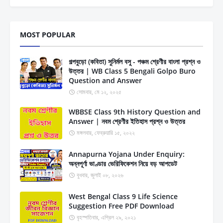
MOST POPULAR
গল্পবুড়ো (কবিতা) সুনির্মল বসু - পঞ্চম শ্রেণীর বাংলা প্রশ্ন ও
উত্তর | WB Class 5 Bengali Golpo Buro
Question and Answer
সোমবার, মে ১২, ২০২৫
WBBSE Class 9th History Question and
Answer | নবম শ্রেণীর ইতিহাস প্রশ্ন ও উত্তর
মঙ্গলবার, ফেব্রুয়ারি ১৫, ২০২২
Annapurna Yojana Under Enquiry:
অন্নপূর্ণা ভাণ্ডার ভেরিফিকেশন নিয়ে বড় আপডেট
বুধবার, জুলাই ০৮, ২০২৬
West Bengal Class 9 Life Science
Suggestion Free PDF Download
বৃহস্পতিবার, এপ্রিল ২৯, ২০২১