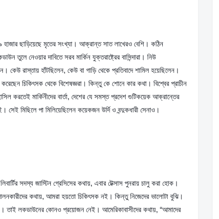
 ৩৯ হাজার ছাড়িয়েছে মৃতের সংখ্যা। আক্রান্ত সাত লাখেরও বেশি। কঠিন 
ডাউন তুলে নেওয়ার দাবিতে সরব মার্কিন যুক্তরাষ্ট্রের বাসিন্দারা। নিউ 
 কেউ রাস্তায় হাঁটছিলেন, কেউ বা গাড়ি থেকে প্রতিবাদে শামিল হয়েছিলেন। 
েছেন চিকিৎসক থেকে বিশেষজ্ঞরা। কিন্তু কে শোনে কার কথা। বিশ্বের প্রাচীন 
াসিল করতেই মার্কিনীদের বার্তা, দেশের যে সমস্ত প্রদেশ গুটিকয়েক আক্রান্তের 
েই। সেই মিছিলে পা মিলিয়েছিলেন কয়েকজন উর্দি ও বন্দুকধারী সেনাও।
র্টির সদস্য জাস্টিন গ্রেসিসের কথায়, এবার টেক্সাস পুনরায় চালু করা হোক। 
োলনকারীদের কথায়, আমরা হয়তো চিকিৎসক নই। কিন্তু নিজেদের ভালোটা বুঝি। 
্য। তাই লকডাউনের কোনও প্রয়োজন নেই। আমেরিকাবাসীদের কথায়, “আমাদের 