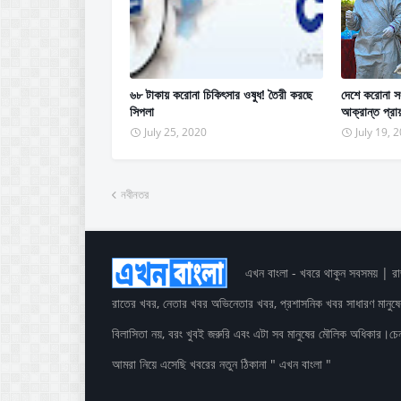
৬৮ টাকায় করোনা চিকিৎসার ওষুধ! তৈরী করছে
দেশে করোনা সং
সিপলা
আক্রান্ত প্রা
July 25, 2020
July 19, 
নবীনতর
এখন বাংলা - খবরে থাকুন সবসময় | র
রাতের খবর, নেতার খবর অভিনেতার খবর, প্রশাসনিক খবর সাধারণ মানু
বিলাসিতা নয়, বরং খুবই জরুরি এবং এটা সব মানুষের মৌলিক অধিকার।চেনা
আমরা নিয়ে এসেছি খবরের নতুন ঠিকানা " এখন বাংলা "