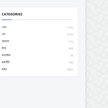
CATEGORIES
খেলা
(130)
দেশ
(574)
পড়াশুনা
(12)
বিশ্ব
(80)
মাধ্যমিক
(9)
রাজনীতি
(38)
রাজ্য
(660)