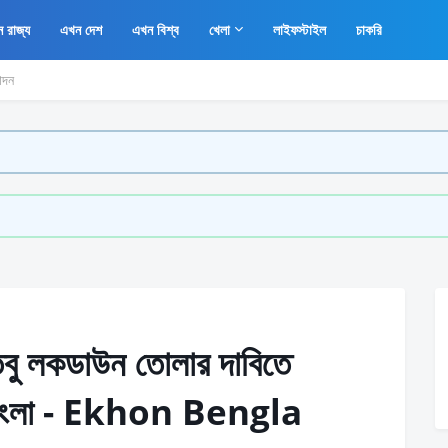
 রাজ্য
এখন দেশ
এখন বিশ্ব
খেলা
লাইফস্টাইল
চাকরি
োদন
তবু লকডাউন তোলার দাবিতে
 বাংলা - Ekhon Bengla