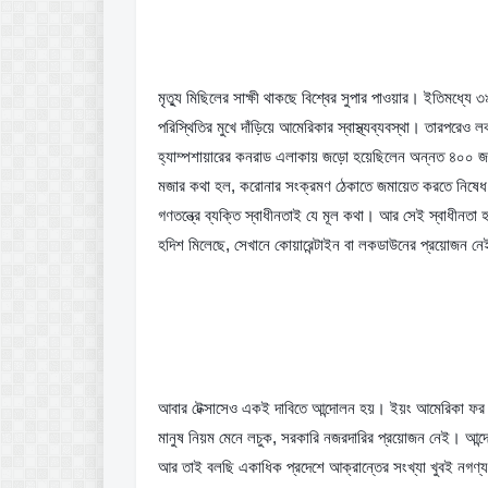
মৃত্যু মিছিলের সাক্ষী থাকছে বিশ্বের সুপার পাওয়ার। ইতিমধ্যে
পরিস্থিতির মুখে দাঁড়িয়ে আমেরিকার স্বাস্থ্যব্যবস্থা। তারপরেও লক
হ্যাম্পশায়ারের কনরাড এলাকায় জড়ো হয়েছিলেন অন্নত ৪০০ জন।
মজার কথা হল, করোনার সংক্রমণ ঠেকাতে জমায়েত করতে নিষেধ কর
গণতন্ত্রে ব্যক্তি স্বাধীনতাই যে মূল কথা। আর সেই স্বাধীনতা হ
হদিশ মিলেছে, সেখানে কোয়ারেন্টাইন বা লকডাউনের প্রয়োজন ন
আবার টেক্সাসেও একই দাবিতে আন্দোলন হয়। ইয়ং আমেরিকা ফর লিবা
মানুষ নিয়ম মেনে লচুক, সরকারি নজরদারির প্রয়োজন নেই। আন্দ
আর তাই বলছি একাধিক প্রদেশে আক্রান্তের সংখ্যা খুবই নগণ