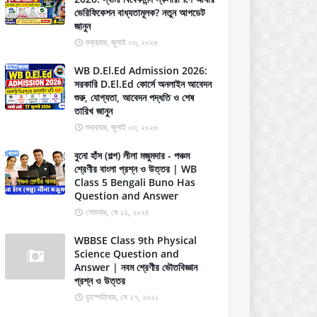
ভেরিফিকেশন বাধ্যতামূলক? নতুন আপডেট
জানুন
শুক্রবার, জুলাই ০৩, ২০২৬
WB D.El.Ed Admission 2026:
সরকারি D.El.Ed কোর্সে অনলাইন আবেদন
শুরু, যোগ্যতা, আবেদন পদ্ধতি ও শেষ
তারিখ জানুন
শুক্রবার, জুলাই ০৩, ২০২৬
বুনো হাঁস (গল্প) লীলা মজুমদার - পঞ্চম
শ্রেণীর বাংলা প্রশ্ন ও উত্তর | WB
Class 5 Bengali Buno Has
Question and Answer
সোমবার, মে ১২, ২০২৫
WBBSE Class 9th Physical
Science Question and
Answer | নবম শ্রেণীর ভৌতবিজ্ঞান
প্রশ্ন ও উত্তর
বৃহস্পতিবার, মে ২৭, ২০২১