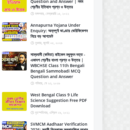
Question and Answer | নবম
শ্রেণীর ইতিহাস প্রশ্ন ও উত্তর
মঙ্গলবার, ফেব্রুয়ারি ১৫, ২০২২
Annapurna Yojana Under
Enquiry: অন্নপূর্ণা ভাণ্ডার ভেরিফিকেশন
নিয়ে বড় আপডেট
বুধবার, জুলাই ০৮, ২০২৬
সাম্যবাদী (কবিতা) মাইকেল মধুসূদন দত্ত -
একাদশ শ্রেণীর বাংলা প্রশ্ন ও উত্তর |
WBCHSE Class 11th Bengali
Bengali Sammobadi MCQ
Question and Answer
শনিবার, মে ২৩, ২০২৬
West Bengal Class 9 Life
Science Suggestion Free PDF
Download
বৃহস্পতিবার, এপ্রিল ২৯, ২০২১
SVMCM Aadhaar Verification
2026: স্বামী বিবেকানন্দ স্কলারশিপে আধার