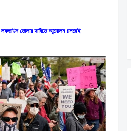
ু লকডাউন তোলার দাবিতে আন্দোলন চলছেই