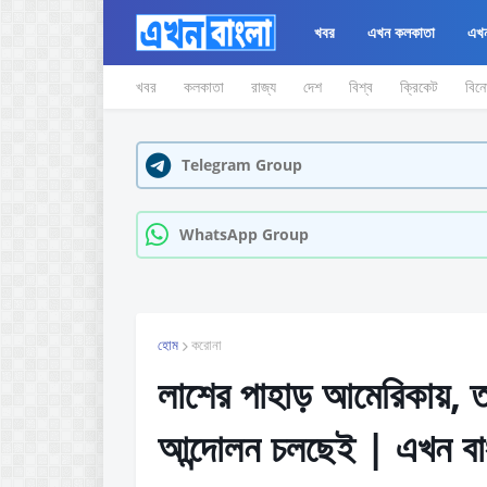
খবর
এখন কলকাতা
এখন
খবর
কলকাতা
রাজ্য
দেশ
বিশ্ব
ক্রিকেট
বিন
Telegram Group
WhatsApp Group
হোম
করোনা
লাশের পাহাড় আমেরিকায়, 
আন্দোলন চলছেই | এখন