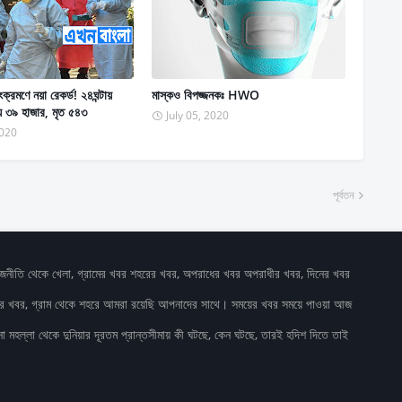
ক্রমণে নয়া রেকর্ড! ২৪ঘন্টায়
মাস্কও বিপজ্জনকঃ HWO
য় ৩৯ হাজার, মৃত ৫৪৩
July 05, 2020
2020
পূর্বতন
াজনীতি থেকে খেলা, গ্রামের খবর শহরের খবর, অপরাধের খবর অপরাধীর খবর, দিনের খবর
ষের খবর, গ্রাম থেকে শহরে আমরা রয়েছি আপনাদের সাথে। সময়ের খবর সময়ে পাওয়া আজ
 মহল্লা থেকে দুনিয়ার দূরতম প্রান্তসীমায় কী ঘটছে, কেন ঘটছে, তারই হদিশ দিতে তাই