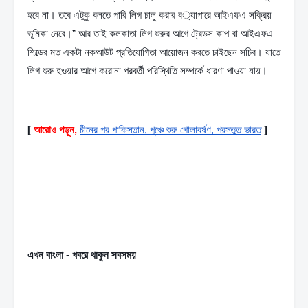
হবে না। তবে এটুকু বলতে পারি লিগ চালু করার ব‌্যাপারে আইএফএ সক্রিয় 
ভূমিকা নেবে।” আর তাই কলকাতা লিগ শুরুর আগে ট্রেডস কাপ বা আইএফএ 
শিল্ডের মত একটা নকআউট প্রতিযোগিতা আয়োজন করতে চাইছেন সচিব। যাতে 
লিগ শুরু হওয়ার আগে করোনা পরবর্তী পরিস্থিতি সম্পর্কে ধারণা পাওয়া যায়।
[
আরোও পড়ুন,
চীনের পর পাকিস্তান, পুঞ্চে শুরু গোলাবর্ষণ, প্রস্তুত ভারত
]
এখন বাংলা - খবরে থাকুন সবসময়