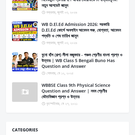
নতুন আপডেট জানুন
শুক্রবার, জুলাই ০৩, ২০২৬
WB D.El.Ed Admission 2026: সরকারি
D.El.Ed কোর্সে অনলাইন আবেদন শুরু, যোগ্যতা, আবেদন
পদ্ধতি ও শেষ তারিখ জানুন
শুক্রবার, জুলাই ০৩, ২০২৬
বুনো হাঁস (গল্প) লীলা মজুমদার - পঞ্চম শ্রেণীর বাংলা প্রশ্ন ও
উত্তর | WB Class 5 Bengali Buno Has
Question and Answer
সোমবার, মে ১২, ২০২৫
WBBSE Class 9th Physical Science
Question and Answer | নবম শ্রেণীর
ভৌতবিজ্ঞান প্রশ্ন ও উত্তর
বৃহস্পতিবার, মে ২৭, ২০২১
CATEGORIES