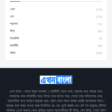
খেলা
(130)
দেশ
(574)
পড়াশুনা
(12)
বিশ্ব
(80)
মাধ্যমিক
(9)
রাজনীতি
(38)
রাজ্য
(660)
এখন বাংলা - খবরে থাকুন সবসময় | রাজনীতি থেকে খেলা, গ্রামের খবর শহরের খবর,
অপরাধের খবর অপরাধীর খবর, দিনের খবর রাতের খবর, নেতার খবর অভিনেতার খবর,
প্রশাসনিক খবর সাধারণ মানুষের খবর, গ্রাম থেকে শহরে আমরা রয়েছি আপনাদের সাথে।
সময়ের খবর সময়ে পাওয়া আজ বিলাসিতা নয়, বরং খুবই জরুরি এবং এটা সব মানুষের মৌলিক
অধিকার।চেনা মহল্লা থেকে দুনিয়ার দূরতম প্রান্তসীমায় কী ঘটছে, কেন ঘটছে, তারই হদিশ