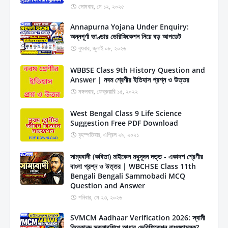
সোমবার, মে ১২, ২০২৫
Annapurna Yojana Under Enquiry:
অন্নপূর্ণা ভাণ্ডার ভেরিফিকেশন নিয়ে বড় আপডেট
বুধবার, জুলাই ০৮, ২০২৬
WBBSE Class 9th History Question and
Answer | নবম শ্রেণীর ইতিহাস প্রশ্ন ও উত্তর
মঙ্গলবার, ফেব্রুয়ারি ১৫, ২০২২
West Bengal Class 9 Life Science
Suggestion Free PDF Download
বৃহস্পতিবার, এপ্রিল ২৯, ২০২১
সাম্যবাদী (কবিতা) মাইকেল মধুসূদন দত্ত - একাদশ শ্রেণীর
বাংলা প্রশ্ন ও উত্তর | WBCHSE Class 11th
Bengali Bengali Sammobadi MCQ
Question and Answer
শনিবার, মে ২৩, ২০২৬
SVMCM Aadhaar Verification 2026: স্বামী
বিবেকানন্দ স্কলারশিপে আধার ভেরিফিকেশন বাধ্যতামূলক?