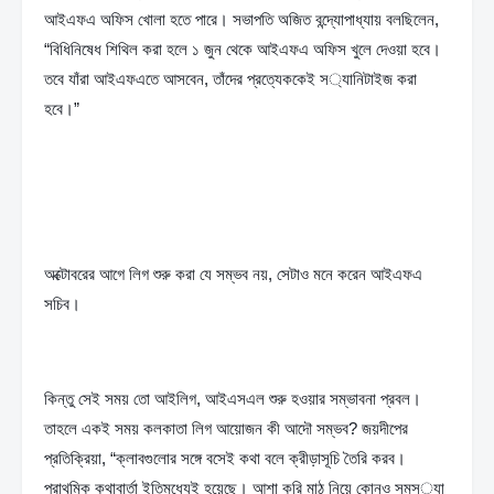
আইএফএ অফিস খোলা হতে পারে। সভাপতি অজিত বন্দ্যোপাধ্যায় বলছিলেন, 
“বিধিনিষেধ শিথিল করা হলে ১ জুন থেকে আইএফএ অফিস খুলে দেওয়া হবে। 
তবে যাঁরা আইএফএতে আসবেন, তাঁদের প্রত্যেককেই স‌্যানিটাইজ করা 
হবে।”
অক্টোবরের আগে লিগ শুরু করা যে সম্ভব নয়, সেটাও মনে করেন আইএফএ 
সচিব।
কিন্তু সেই সময় তো আইলিগ, আইএসএল শুরু হওয়ার সম্ভাবনা প্রবল। 
তাহলে একই সময় কলকাতা লিগ আয়োজন কী আদৌ সম্ভব? জয়দীপের 
প্রতিক্রিয়া, “ক্লাবগুলোর সঙ্গে বসেই কথা বলে ক্রীড়াসূচি তৈরি করব। 
প্রাথমিক কথাবার্তা ইতিমধ্যেই হয়েছে। আশা করি মাঠ নিয়ে কোনও সমস‌্যা 