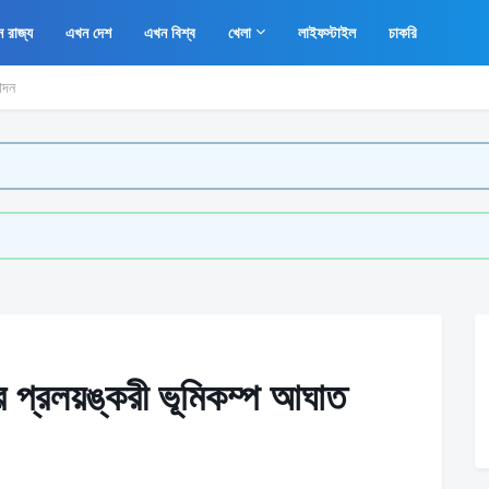
 রাজ্য
এখন দেশ
এখন বিশ্ব
খেলা
লাইফস্টাইল
চাকরি
োদন
ার প্রলয়ঙ্করী ভূমিকম্প আঘাত