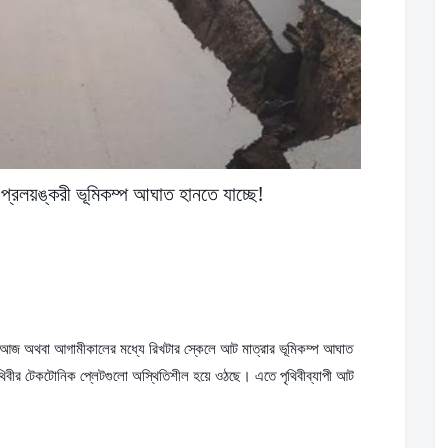
 প্রলয়ঙ্করী ভূমিকম্প আঘাত হানতে যাচ্ছে!
ন, আজ অথবা আগামীকালের মধ্যে রিখটার স্কেলে আট মাত্রার ভূমিকম্প আঘাত 
থিবীর টেকটোনিক প্লেটগুলো অস্থিতিশীল হয়ে ওঠছে। এতে পৃথিবীব্যাপী আট 