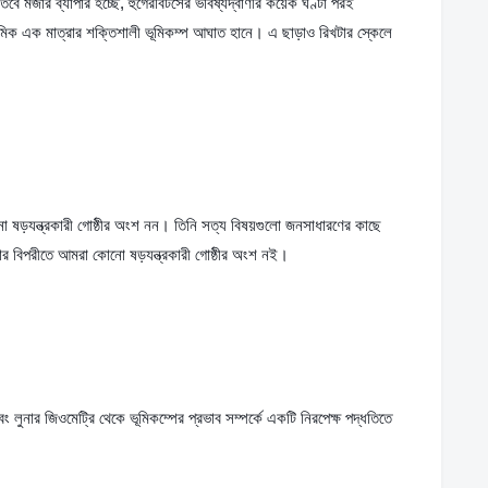
 তবে মজার ব্যাপার হচ্ছে, হুগেরবিটসের ভবিষ্যদ্বাণীর কয়েক ঘণ্টা পরই 
শমিক এক মাত্রার শক্তিশালী ভূমিকম্প আঘাত হানে। এ ছাড়াও রিখটার স্কেলে 
ো ষড়যন্ত্রকারী গোষ্ঠীর অংশ নন। তিনি সত্য বিষয়গুলো জনসাধারণের কাছে 
তার বিপরীতে আমরা কোনো ষড়যন্ত্রকারী গোষ্ঠীর অংশ নই।
 লুনার জিওমেট্রি থেকে ভূমিকম্পের প্রভাব সম্পর্কে একটি নিরপেক্ষ পদ্ধতিতে 