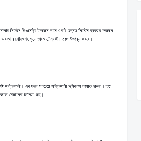
নি সোলার সিস্টেম জিওমেট্রি ইনডেক্স নামে একটি উন্নত সিস্টেম ব্যবহার করছেন। 
 অবস্থান সৌরজগৎ জুড়ে তড়িৎ চৌম্বকীয় তরঙ্গ উৎপন্ন করবে।
ষ্ট শক্তিশালী। এর ফলে সবচেয়ে শক্তিশালী ভূমিকম্প আঘাত হানবে। তবে 
র কোনো বৈজ্ঞানিক ভিত্তি নেই।