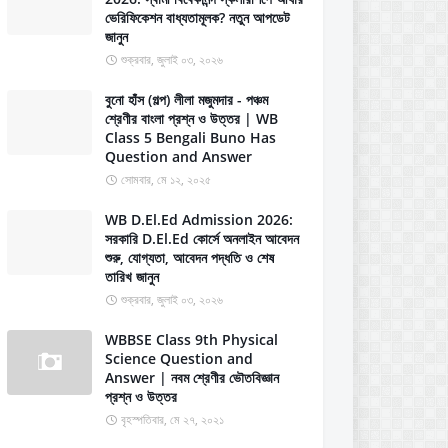
ভেরিফিকেশন বাধ্যতামূলক? নতুন আপডেট
জানুন
শুক্রবার, জুলাই ০৩, ২০২৬
বুনো হাঁস (গল্প) লীলা মজুমদার - পঞ্চম
শ্রেণীর বাংলা প্রশ্ন ও উত্তর | WB
Class 5 Bengali Buno Has
Question and Answer
সোমবার, মে ১২, ২০২৫
WB D.El.Ed Admission 2026:
সরকারি D.El.Ed কোর্সে অনলাইন আবেদন
শুরু, যোগ্যতা, আবেদন পদ্ধতি ও শেষ
তারিখ জানুন
শুক্রবার, জুলাই ০৩, ২০২৬
WBBSE Class 9th Physical
Science Question and
Answer | নবম শ্রেণীর ভৌতবিজ্ঞান
প্রশ্ন ও উত্তর
বৃহস্পতিবার, মে ২৭, ২০২১