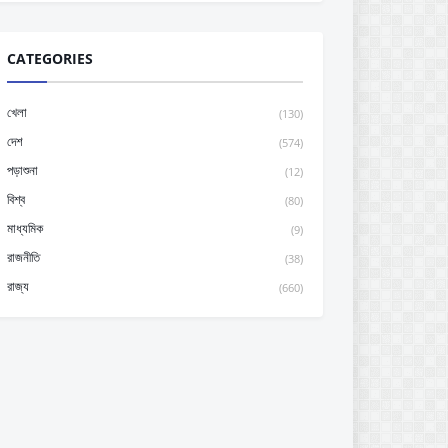
CATEGORIES
খেলা
(130)
দেশ
(574)
পড়াশুনা
(12)
বিশ্ব
(80)
মাধ্যমিক
(9)
রাজনীতি
(38)
রাজ্য
(660)