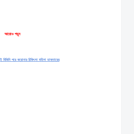
আরোও পড়ুন
 বিকিনি পরে করােনার চিকিৎসা মহিলা ডাক্তারের