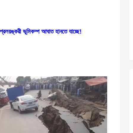
 প্রলয়ঙ্করী ভূমিকম্প আঘাত হানতে যাচ্ছে!