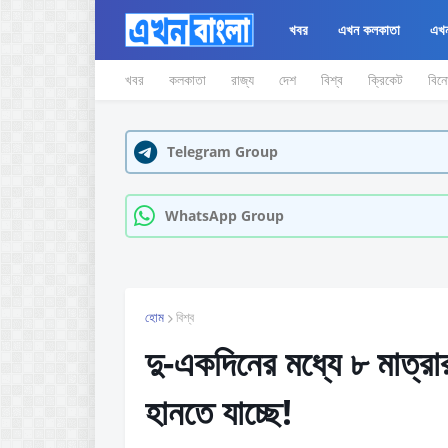
খবর
এখন কলকাতা
এখন
খবর
কলকাতা
রাজ্য
দেশ
বিশ্ব
ক্রিকেট
বিন
Telegram Group
WhatsApp Group
হোম
বিশ্ব
দু-একদিনের মধ্যে ৮ মাত্র
হানতে যাচ্ছে!