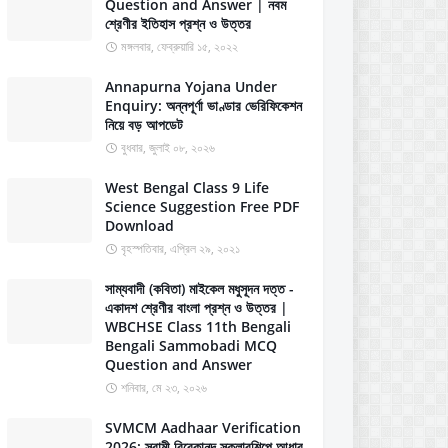
Question and Answer | নবম
শ্রেণীর ইতিহাস প্রশ্ন ও উত্তর
মঙ্গলবার, ফেব্রুয়ারি ১৫, ২০২২
Annapurna Yojana Under
Enquiry: অন্নপূর্ণা ভাণ্ডার ভেরিফিকেশন
নিয়ে বড় আপডেট
বুধবার, জুলাই ০৮, ২০২৬
West Bengal Class 9 Life
Science Suggestion Free PDF
Download
বৃহস্পতিবার, এপ্রিল ২৯, ২০২১
সাম্যবাদী (কবিতা) মাইকেল মধুসূদন দত্ত -
একাদশ শ্রেণীর বাংলা প্রশ্ন ও উত্তর |
WBCHSE Class 11th Bengali
Bengali Sammobadi MCQ
Question and Answer
শনিবার, মে ২৩, ২০২৬
SVMCM Aadhaar Verification
2026: স্বামী বিবেকানন্দ স্কলারশিপে আধার