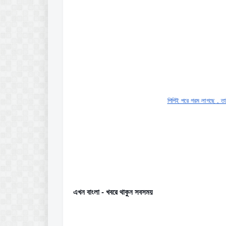
পিপিই পরে গরম লাগছে , তাই
এখন বাংলা - খবরে থাকুন সবসময়