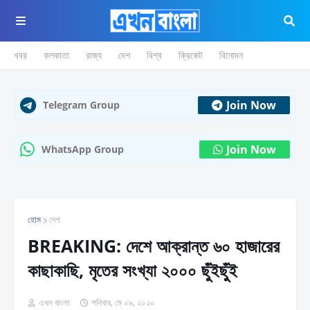
খবর
কলকাতা
রাজ্য
দেশ
বিশ্ব
ক্রিকেট
বিনোদন
Join Now
Telegram Group
Join Now
WhatsApp Group
হোম
দেশ
BREAKING: দেশে আক্রান্ত ৬০ হাজারের
কাছাকাছি, মৃতের সংখ্যা ২০০০ ছুঁইছুঁই
এখন বাংলা
শনিবার, মে ০৯, ২০২০