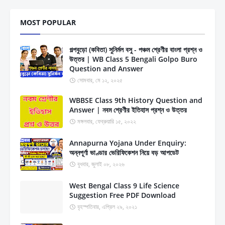
MOST POPULAR
গল্পবুড়ো (কবিতা) সুনির্মল বসু - পঞ্চম শ্রেণীর বাংলা প্রশ্ন ও
উত্তর | WB Class 5 Bengali Golpo Buro
Question and Answer
সোমবার, মে ১২, ২০২৫
WBBSE Class 9th History Question and
Answer | নবম শ্রেণীর ইতিহাস প্রশ্ন ও উত্তর
মঙ্গলবার, ফেব্রুয়ারি ১৫, ২০২২
Annapurna Yojana Under Enquiry:
অন্নপূর্ণা ভাণ্ডার ভেরিফিকেশন নিয়ে বড় আপডেট
বুধবার, জুলাই ০৮, ২০২৬
West Bengal Class 9 Life Science
Suggestion Free PDF Download
বৃহস্পতিবার, এপ্রিল ২৯, ২০২১