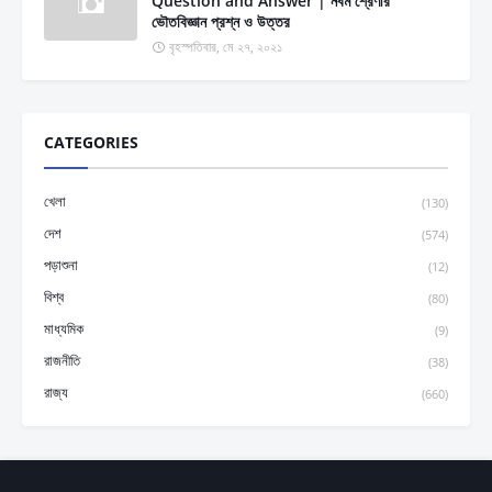
Question and Answer | নবম শ্রেণীর
ভৌতবিজ্ঞান প্রশ্ন ও উত্তর
বৃহস্পতিবার, মে ২৭, ২০২১
CATEGORIES
খেলা
(130)
দেশ
(574)
পড়াশুনা
(12)
বিশ্ব
(80)
মাধ্যমিক
(9)
রাজনীতি
(38)
রাজ্য
(660)