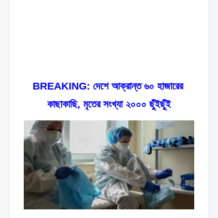
BREAKING: দেশে আক্রান্ত ৬০ হাজারের 
কাছাকাছি, মৃতের সংখ্যা ২০০০ ছুঁইছুঁই