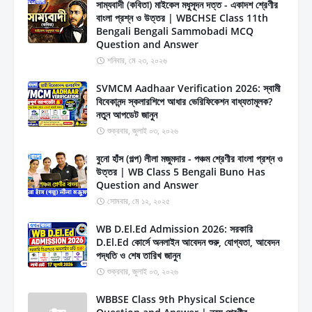
সাম্যবাদী (কবিতা) মাইকেল মধুসূদন দত্ত - একাদশ শ্রেণীর
বাংলা প্রশ্ন ও উত্তর | WBCHSE Class 11th
Bengali Bengali Sammobadi MCQ
Question and Answer
শনিবার, মে ২৩, ২০২৬
SVMCM Aadhaar Verification 2026: স্বামী
বিবেকানন্দ স্কলারশিপে আধার ভেরিফিকেশন বাধ্যতামূলক?
নতুন আপডেট জানুন
শুক্রবার, জুলাই ০৩, ২০২৬
বুনো হাঁস (গল্প) লীলা মজুমদার - পঞ্চম শ্রেণীর বাংলা প্রশ্ন ও
উত্তর | WB Class 5 Bengali Buno Has
Question and Answer
সোমবার, মে ১২, ২০২৫
WB D.El.Ed Admission 2026: সরকারি
D.El.Ed কোর্সে অনলাইন আবেদন শুরু, যোগ্যতা, আবেদন
পদ্ধতি ও শেষ তারিখ জানুন
শুক্রবার, জুলাই ০৩, ২০২৬
WBBSE Class 9th Physical Science