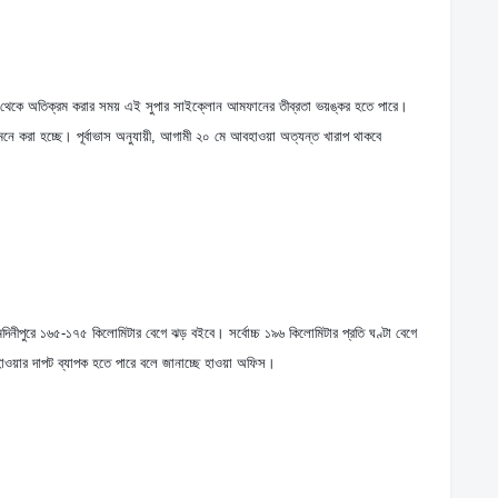
ছ থেকে অতিক্রম করার সময় এই সুপার সাইক্লোন আমফানের তীব্রতা ভয়ঙ্কর হতে পারে। 
ে করা হচ্ছে। পূর্বাভাস অনুযায়ী, আগামী ২০ মে আবহাওয়া অত্যন্ত খারাপ থাকবে 
দিনীপুরে ১৬৫-১৭৫ কিলোমিটার বেগে ঝড় বইবে। সর্বোচ্চ ১৯৬ কিলোমিটার প্রতি ঘণ্টা বেগে 
াওয়ার দাপট ব্যাপক হতে পারে বলে জানাচ্ছে হাওয়া অফিস।