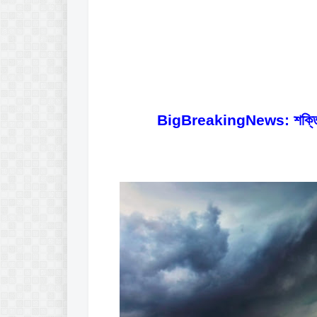
BigBreakingNews: শক্তি বাড়