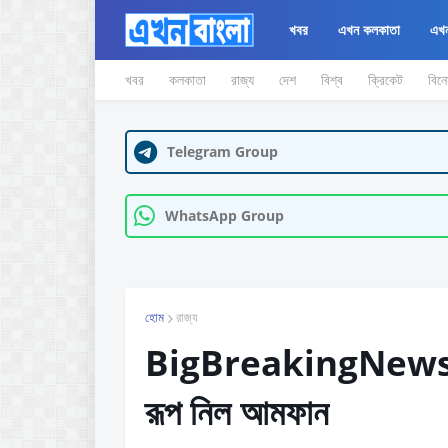
খবর
এখন কলকাতা
এখন
খবর
কলকাতা
রাজ্য
দেশ
বিশ্ব
ক্রিকেট
বিন
Telegram Group
WhatsApp Group
হোম
রাজ্য
BigBreakingNews: শক্
রূপ নিল আমফান