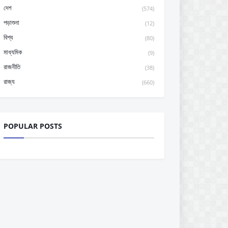
দেশ
(574)
পড়াশুনা
(12)
বিশ্ব
(80)
মাধ্যমিক
(9)
রাজনীতি
(38)
রাজ্য
(660)
POPULAR POSTS