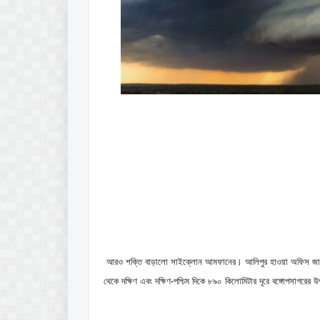
 আরও শক্তি বাড়ালো সাইক্লোন আমফানের। আলিপুর হাওয়া অফিস জানাচ্ছে, ঝড় আরও কিছুটা শক্তি বৃদ্ধি করে সুপার সাইক্লোনে পরিণত হয়েছে। এই মুহূর্তে দিঘা 
থেকে দক্ষিণ এবং দক্ষিণ-পশ্চিম দিকে ৮৯০ কিলোমিটার দূরে বঙ্গোপসাগর