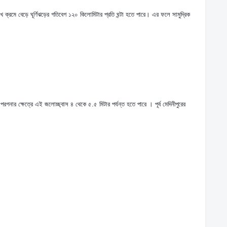
্রমে বেড়ে ঘূর্ণিঝড়ের গতিবেগ ১২০ কিলোমিটার প্রতি ঘন্টা হতে পারে। এর ফলে সামুদ্রিক 
রগনার ক্ষেত্রে এই জলোচ্ছ্বাস ৪ থেকে ৫.৫ মিটার পর্যন্ত হতে পারে । পূর্ব মেদিনীপুরের 