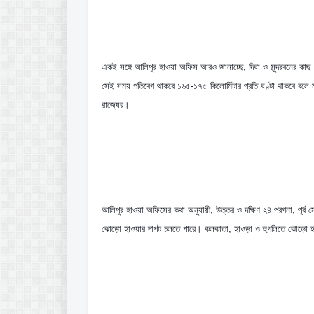
একই সঙ্গে আলিপুর হাওয়া অফিস আরও জানাচ্ছে, দিঘা ও সুন্দরবনের কা
সেই সময় গতিবেগ থাকবে ১৬৫-১৭৫ কিলোমিটার প্রতি ঘণ্টা থাকবে বলে মন
রাজ্যের।
আলিপুর হাওয়া অফিসের কথা অনুযায়ী, উত্তর ও দক্ষিণ ২৪ পরগনা, পূর্ব মে
ঝোড়ো হাওয়ার দাপট চলতে পারে। কলকাতা, হাওড়া ও হুগলিতে ঝোড়ো হ