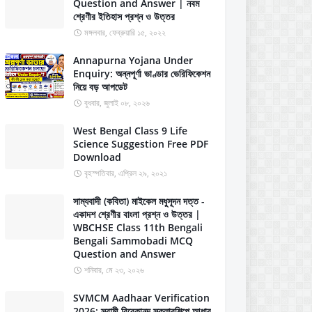
Question and Answer | নবম
শ্রেণীর ইতিহাস প্রশ্ন ও উত্তর
মঙ্গলবার, ফেব্রুয়ারি ১৫, ২০২২
Annapurna Yojana Under
Enquiry: অন্নপূর্ণা ভাণ্ডার ভেরিফিকেশন
নিয়ে বড় আপডেট
বুধবার, জুলাই ০৮, ২০২৬
West Bengal Class 9 Life
Science Suggestion Free PDF
Download
বৃহস্পতিবার, এপ্রিল ২৯, ২০২১
সাম্যবাদী (কবিতা) মাইকেল মধুসূদন দত্ত -
একাদশ শ্রেণীর বাংলা প্রশ্ন ও উত্তর |
WBCHSE Class 11th Bengali
Bengali Sammobadi MCQ
Question and Answer
শনিবার, মে ২৩, ২০২৬
SVMCM Aadhaar Verification
2026: স্বামী বিবেকানন্দ স্কলারশিপে আধার