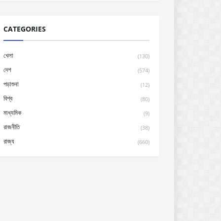
CATEGORIES
খেলা
(130)
দেশ
(574)
পড়াশুনা
(12)
বিশ্ব
(80)
মাধ্যমিক
(9)
রাজনীতি
(38)
রাজ্য
(660)