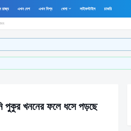
 রাজ্য
এখন দেশ
এখন বিশ্ব
খেলা
লাইফস্টাইল
চাকরি
োদন
নি পুকুর খননের ফলে ধসে পড়ছে