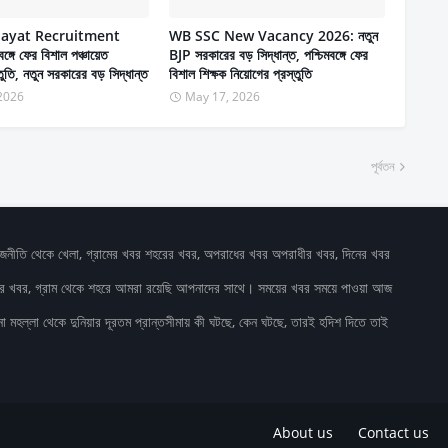
ayat Recruitment
WB SSC New Vacancy 2026: নতুন
্গে ফের বিশাল পঞ্চায়েত
BJP সরকারের বড় সিদ্ধান্ত, পশ্চিমবঙ্গে ফের
তুতি, নতুন সরকারের বড় সিদ্ধান্ত
বিশাল শিক্ষক নিয়োগের প্রস্তুতি
2026
May 17, 2026
পূর্বতন
াজনীতি থেকে খেলা, গ্রামের খবর শহরের খবর, অপরাধের খবর অপরাধীর খবর, দিনের খবর
ষের খবর, গ্রাম থেকে শহরে আমরা রয়েছি আপনাদের সাথে। সময়ের খবর সময়ে পাওয়া আজ
 মহল্লা থেকে দুনিয়ার দূরতম প্রান্তসীমায় কী ঘটছে, কেন ঘটছে, তারই হদিশ দিতে তাই
About us
Contact us