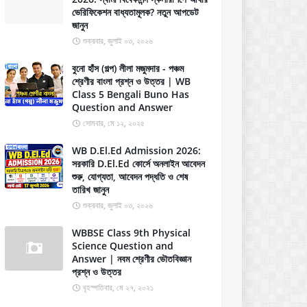
ভেরিফিকেশন বাধ্যতামূলক? নতুন আপডেট
জানুন
শুক্রবার, জুলাই ০৩, ২০২৬
বুনো হাঁস (গল্প) লীলা মজুমদার - পঞ্চম
শ্রেণীর বাংলা প্রশ্ন ও উত্তর | WB
Class 5 Bengali Buno Has
Question and Answer
সোমবার, মে ১২, ২০২৫
WB D.El.Ed Admission 2026:
সরকারি D.El.Ed কোর্সে অনলাইন আবেদন
শুরু, যোগ্যতা, আবেদন পদ্ধতি ও শেষ
তারিখ জানুন
শুক্রবার, জুলাই ০৩, ২০২৬
WBBSE Class 9th Physical
Science Question and
Answer | নবম শ্রেণীর ভৌতবিজ্ঞান
প্রশ্ন ও উত্তর
বৃহস্পতিবার, মে ২৭, ২০২১