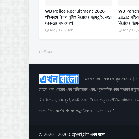
WB Police Recruitment 2026:
WB Panch
পশ্চিমবঙ্গে বিশাল পুলিশ নিয়োগের প্রস্তুতি, নতুন
2026: পশ্চিমবঙ
সরকারের বড় ঘোষণা
নিয়োগের প্রস্
May 17, 2026
May 17, 
নবীনতর
এখন বাংলা - খবরে থাকুন সবসময় | র
রাতের খবর, নেতার খবর অভিনেতার খবর, প্রশাসনিক খবর সাধারণ মানু
বিলাসিতা নয়, বরং খুবই জরুরি এবং এটা সব মানুষের মৌলিক অধিকার।চেনা
আমরা নিয়ে এসেছি খবরের নতুন ঠিকানা " এখন বাংলা "
© 2020 - 2026 Copyright
এখন বাংলা