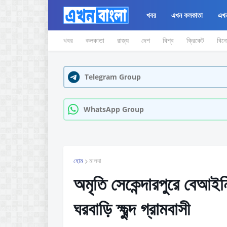
খবর
এখন কলকাতা
এখন
খবর
কলকাতা
রাজ্য
দেশ
বিশ্ব
ক্রিকেট
বিন
Telegram Group
WhatsApp Group
হোম
মালদা
অমৃতি সেকেন্দারপুরে বেআই
ঘরবাড়ি ক্ষুব্দ গ্রামবাসী