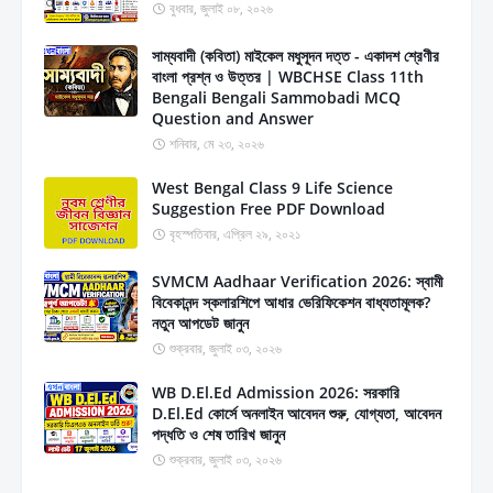
বুধবার, জুলাই ০৮, ২০২৬
সাম্যবাদী (কবিতা) মাইকেল মধুসূদন দত্ত - একাদশ শ্রেণীর
বাংলা প্রশ্ন ও উত্তর | WBCHSE Class 11th
Bengali Bengali Sammobadi MCQ
Question and Answer
শনিবার, মে ২৩, ২০২৬
West Bengal Class 9 Life Science
Suggestion Free PDF Download
বৃহস্পতিবার, এপ্রিল ২৯, ২০২১
SVMCM Aadhaar Verification 2026: স্বামী
বিবেকানন্দ স্কলারশিপে আধার ভেরিফিকেশন বাধ্যতামূলক?
নতুন আপডেট জানুন
শুক্রবার, জুলাই ০৩, ২০২৬
WB D.El.Ed Admission 2026: সরকারি
D.El.Ed কোর্সে অনলাইন আবেদন শুরু, যোগ্যতা, আবেদন
পদ্ধতি ও শেষ তারিখ জানুন
শুক্রবার, জুলাই ০৩, ২০২৬