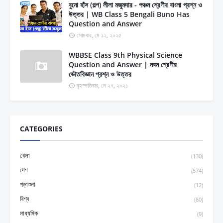
বুনো হাঁস (গল্প) লীলা মজুমদার - পঞ্চম শ্রেণীর বাংলা প্রশ্ন ও
উত্তর | WB Class 5 Bengali Buno Has
Question and Answer
সোমবার, মে ১২, ২০২৫
WBBSE Class 9th Physical Science
Question and Answer | নবম শ্রেণীর
ভৌতবিজ্ঞান প্রশ্ন ও উত্তর
বৃহস্পতিবার, মে ২৭, ২০২১
CATEGORIES
খেলা
(130)
দেশ
(574)
পড়াশুনা
(12)
বিশ্ব
(80)
মাধ্যমিক
(9)