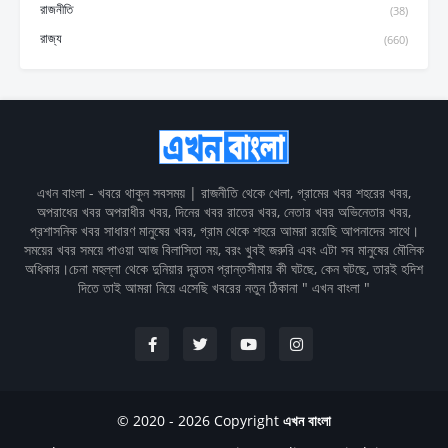
রাজনীতি
(38)
রাজ্য
(660)
এখন বাংলা - খবরে থাকুন সবসময় | রাজনীতি থেকে খেলা, গ্রামের খবর শহরের খবর,
অপরাধের খবর অপরাধীর খবর, দিনের খবর রাতের খবর, নেতার খবর অভিনেতার খবর,
প্রশাসনিক খবর সাধারণ মানুষের খবর, গ্রাম থেকে শহরে আমরা রয়েছি আপনাদের সাথে।
সময়ের খবর সময়ে পাওয়া আজ বিলাসিতা নয়, বরং খুবই জরুরি এবং এটা সব মানুষের মৌলিক
অধিকার।চেনা মহল্লা থেকে দুনিয়ার দূরতম প্রান্তসীমায় কী ঘটছে, কেন ঘটছে, তারই হদিশ
দিতে তাই আমরা নিয়ে এসেছি খবরের নতুন ঠিকানা " এখন বাংলা "
© 2020 - 2026 Copyright
এখন বাংলা