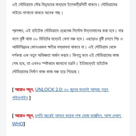
এই স্টেডিয়ামে সৌর বিদ্যুতের মাধ্যমে ইলেকট্রিসিটি থাকবে‌। স্টেডিয়ামের 
সাইডে লাগানো থাকবে অনেক গাছ।
প্রসঙ্গত, এই হাইটেক স্টেডিয়ামে ড্রেনেজ সিস্টেম উন্নতমানের করা হবে। যার 
ফলে বৃষ্টি থামা ৩০ মিনিটের মধ্যেই খেলা শুরু হবে। এছাড়াও বৃষ্টি চললে পিচ ও 
আউটফিল্ডের কোনওরকম ক্ষতির সম্ভাবনা থাকবে না। এই স্টেডিয়াম থেকে 
দর্শকরা এক নতুন অভিজ্ঞতা অর্জন করবে। কিন্তু কবে এই স্টেডিয়ামের কাজ 
শেষ হবে, তা এখনও স্পষ্টভাবে জানানো হয়নি। ইতিমধ্যেই হাইটেক 
স্টেডিয়ামের নির্মাণ কাজ কাজ শুরু হয়ে গিয়েছে।
[
আরোও পড়ুন,
UNLOCK 2.0: ৩০ জুনের মধ্যেই আসছে নতুন 
গাইডলাইন
]
[
আরোও পড়ুন,
চলতি বছরেই আসবে কয়েক লক্ষ ডোজ ভ্যাক্সিন, আশা দেখাল 
WHO
]