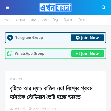
খবর
কলকাতা
রাজ্য
দেশ
বিশ্ব
ক্রিকেট
বিনোদন
Join Now
Telegram Group
Join Now
WhatsApp Group
হোম
খেলা
বৃষ্টিতে আর ম্যাচ বাতিল নয়! বিশ্বের প্রথম
হাইটেক স্টেডিয়াম তৈরি হচ্ছে ভারতে
এখন বাংলা
সোমবার, জুন ২৯, ২০২০