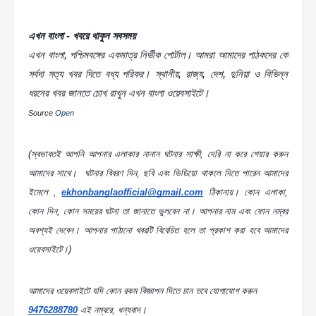
এখন বাংলা - খবরে থাকুন সবসময়
এখন বাংলা, পশ্চিমবঙ্গের একমাত্র নির্ভীক পোর্টাল। আমরা আমাদের পাঠকদের কে 
সর্বদা সত্য খবর দিতে বধ্য পরিকর। স্থানীয়, রাজ্য, দে
শ, 
দুনিয়া ও বিভিন্ন 
ধরনের খবর জানতে চোখ রাখুন এখন বাংলা ওয়েবসাইটে।
Source 
Open
(স্বভাবতই আপনি আপনার এলাকার নানান ঘটনার সাক্ষী, দেরি না করে শেয়ার করুন 
আমাদের সাথে।  ঘটনার বিবরণ দিন, ছবি এবং ভিডিয়ো থাকলে দিতে পারেন আমাদের 
ইমেলে , 
ekhonbanglaofficial@gmail.com
 ঠিকানায়। কোন এলাকা, 
কোন দিন, কোন সময়ের ঘটনা তা জানাতে ভুলবেন না। আপনার নাম এবং ফোন নম্বর 
অবশ্যই দেবেন। আপনার পাঠানো খবরটি বিবেচিত হলে তা প্রকাশ করা হবে আমাদের 
ওয়েবসাইটে।)
আমাদের ওয়েবসাইটে যদি কোন রকম বিজ্ঞাপন দিতে চান তবে যোগাযোগ করুন  
9476288780
 এই নম্বরে, ধন্যবাদ।