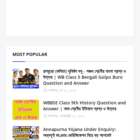
MOST POPULAR
গল্পবুড়ো (কবিতা) সুনির্মল বসু - পঞ্চম শ্রেণীর বাংলা প্রশ্ন ও
উত্তর | WB Class 5 Bengali Golpo Buro
Question and Answer
সোমবার, মে ১২, ২০২৫
WBBSE Class 9th History Question and
Answer | নবম শ্রেণীর ইতিহাস প্রশ্ন ও উত্তর
মঙ্গলবার, ফেব্রুয়ারি ১৫, ২০২২
Annapurna Yojana Under Enquiry:
অন্নপূর্ণা ভাণ্ডার ভেরিফিকেশন নিয়ে বড় আপডেট