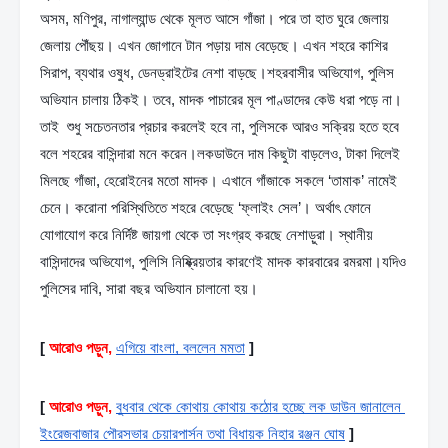
অসম, মণিপুর, নাগাল্যান্ড থেকে মূলত আসে গাঁজা। পরে তা হাত ঘুরে জেলায় 
জেলায় পৌঁছয়। এখন জোগানে টান পড়ায় দাম বেড়েছে। এখন শহরে কাশির 
সিরাপ, ব্যথার ওষুধ, ডেনড্রাইটের নেশা বাড়ছে।শহরবাসীর অভিযোগ, পুলিস 
অভিযান চালায় ঠিকই। তবে, মাদক পাচারের মূল পাণ্ডাদের কেউ ধরা পড়ে না। 
তাই  শুধু সচেতনতার প্রচার করলেই হবে না, পুলিসকে আরও সক্রিয় হতে হবে 
বলে শহরের বাসিন্দারা মনে করেন।লকডাউনে দাম কিছুটা বাড়লেও, টাকা দিলেই 
মিলছে গাঁজা, হেরোইনের মতো মাদক। এখানে গাঁজাকে সকলে ‘তামাক’ নামেই 
চেনে। করোনা পরিস্থিতিতে শহরে বেড়েছে ‘ফ্লাইং সেল’। অর্থাৎ ফোনে 
যোগাযোগ করে নির্দিষ্ট জায়গা থেকে তা সংগ্রহ করছে নেশাড়ুরা। স্থানীয় 
বাসিন্দাদের অভিযোগ, পুলিসি নিষ্ক্রিয়তার কারণেই মাদক কারবারের রমরমা।যদিও 
পুলিসের দাবি, সারা বছর অভিযান চালানো হয়। 
[
আরোও পড়ুন,
এগিয়ে বাংলা, বললেন মমতা
]
[
আরোও পড়ুন,
বুধবার থেকে কোথায় কোথায় কঠোর হচ্ছে লক ডাউন জানালেন 
ইংরেজবাজার পৌরসভার চেয়ারপার্সন তথা বিধায়ক নিহার রঞ্জন ঘোষ
]