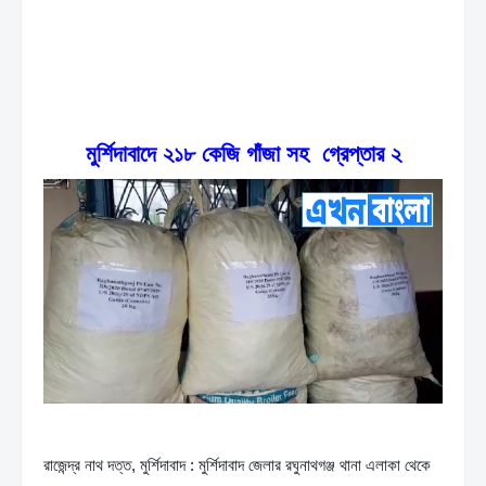
মুর্শিদাবাদে ২১৮ কেজি গাঁজা সহ  গ্রেপ্তার ২
রাজেন্দ্র নাথ দত্ত, মুর্শিদাবাদ : মুর্শিদাবাদ জেলার রঘুনাথগঞ্জ থানা এলাকা থেকে 