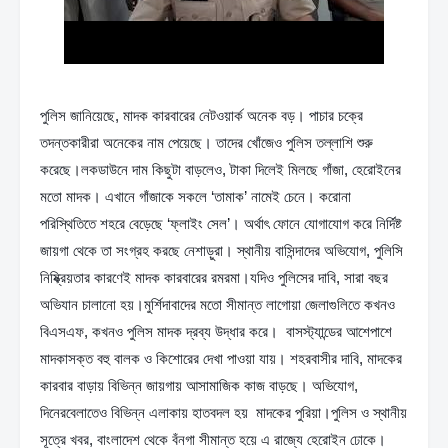
পুলিস জানিয়েছে, মাদক কারবারের নেটওয়ার্ক অনেক বড়। পাচার চক্রে 
তদন্তকারীরা অনেকের নাম পেয়েছে। তাদের খোঁজেও পুলিস তল্লাশি শুরু 
করেছে।লকডাউনে দাম কিছুটা বাড়লেও, টাকা দিলেই মিলছে গাঁজা, হেরোইনের 
মতো মাদক। এখানে গাঁজাকে সকলে ‘তামাক’ নামেই চেনে। করোনা 
পরিস্থিতিতে শহরে বেড়েছে ‘ফ্লাইং সেল’। অর্থাৎ ফোনে যোগাযোগ করে নির্দিষ্ট 
জায়গা থেকে তা সংগ্রহ করছে নেশাড়ুরা। স্থানীয় বাসিন্দাদের অভিযোগ, পুলিসি 
নিষ্ক্রিয়তার কারণেই মাদক কারবারের রমরমা।যদিও পুলিসের দাবি, সারা বছর 
অভিযান চালানো হয়।মুর্শিদাবাদের মতো সীমান্ত লাগোয়া জেলাগুলিতে কখনও 
বিএসএফ, কখনও পুলিস মাদক দ্রব্য উদ্ধার করে।  বাসস্ট্যান্ডের আশেপাশে 
মাদকাসক্ত বহু বালক ও কিশোরের দেখা পাওয়া যায়। শহরবাসীর দাবি, মাদকের 
কারবার বাড়ায় বিভিন্ন জায়গায় আসামাজিক কাজ বাড়ছে। অভিযোগ, 
দিনেরবেলাতেও বিভিন্ন এলাকায় হাতবদল হয়  মাদকের পুরিয়া।পুলিস ও স্থানীয় 
সূত্রে খবর, বাংলাদেশ থেকে বঁনগা সীমান্ত হয়ে এ রাজ্যে হেরোইন ঢোকে। 