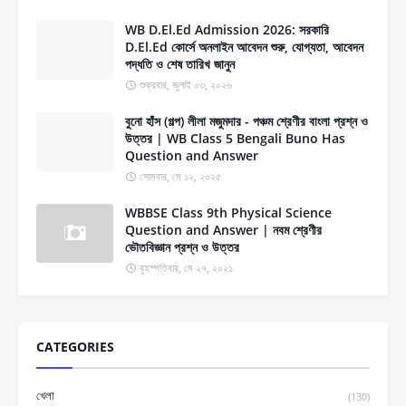
WB D.El.Ed Admission 2026: সরকারি
D.El.Ed কোর্সে অনলাইন আবেদন শুরু, যোগ্যতা, আবেদন
পদ্ধতি ও শেষ তারিখ জানুন
শুক্রবার, জুলাই ০৩, ২০২৬
বুনো হাঁস (গল্প) লীলা মজুমদার - পঞ্চম শ্রেণীর বাংলা প্রশ্ন ও
উত্তর | WB Class 5 Bengali Buno Has
Question and Answer
সোমবার, মে ১২, ২০২৫
WBBSE Class 9th Physical Science
Question and Answer | নবম শ্রেণীর
ভৌতবিজ্ঞান প্রশ্ন ও উত্তর
বৃহস্পতিবার, মে ২৭, ২০২১
CATEGORIES
খেলা
(130)