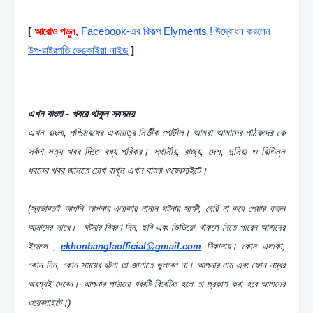
[
আরোও পড়ুন,
Facebook-এর বিকল্প Elyments ! উদ্বোধন করলেন 
উপ-রাষ্ট্রপতি ভেঙ্কাইয়া নাইডু
]
এখন বাংলা - খবরে থাকুন সবসময়
এখন বাংলা, পশ্চিমবঙ্গের একমাত্র নির্ভীক পোর্টাল। আমরা আমাদের পাঠকদের কে 
সর্বদা সত্য খবর দিতে বধ্য পরিকর। স্থানীয়, রাজ্য, দেশ, দুনিয়া ও বিভিন্ন 
ধরনের খবর জানতে চোখ রাখুন এখন বাংলা ওয়েবসাইটে।
(স্বভাবতই আপনি আপনার এলাকার নানান ঘটনার সাক্ষী, দেরি না করে শেয়ার করুন 
আমাদের সাথে।  ঘটনার বিবরণ দিন, ছবি এবং ভিডিয়ো থাকলে দিতে পারেন আমাদের 
ইমেলে , 
ekhonbanglaofficial@gmail.com
 ঠিকানায়। কোন এলাকা, 
কোন দিন, কোন সময়ের ঘটনা তা জানাতে ভুলবেন না। আপনার নাম এবং ফোন নম্বর 
অবশ্যই দেবেন। আপনার পাঠানো খবরটি বিবেচিত হলে তা প্রকাশ করা হবে আমাদের 
ওয়েবসাইটে।)