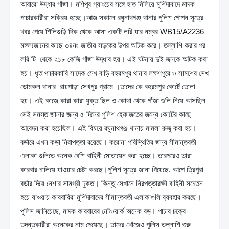
আবারো উদ্ধার গাঁজা। মণিপুর গ্যাংয়ের সঙ্গে হাত মিলিয়ে মুর্শিদাবাদে মাদক 
পাচারকারীরা সক্রিয় হচ্ছে।আজ সকালে রঘুনাথগঞ্জ থানার পুলিশ গোপন সূত্রে 
খবর পেয়ে শিলিগুড়ি দিক থেকে আসা একটি লরি যার নম্বর WB15/A2236 
মঙ্গলজোনের কাছে ৩৪নং জাতীয় সড়কের উপর আটক করে। তল্লাশি করার পর 
লরি টি  থেকে ২১৮ কেজি গাঁজা উদ্ধার হয়। এই ঘটনায় দুই জনকে আটক করা 
হয়। ধৃত পাচারকারি সাদেক সেখ বাড়ি বহরমপুর থানার লক্ষণপুরে ও সামশের সেখ 
ডোমকল থানার  রায়পাড়া সেখপুর গ্রামে ।তাদের কে বহরমপুর কোর্টে তোলা 
হয়। এই কাজে কারা কারা যুক্ত ছিল ও কোথা থেকে গাঁজা গুলি নিয়ে আসছিল 
সেই সমস্ত জানার জন্য ৫ দিনের পুলিশ হেফাজতের জন্যে কোর্টের কাছে 
আবেদন করা হয়েছিল। এই বিষয়ে রঘুনাথগঞ্জ থানায় মামলা রুজু করা হয়।  
বর্ডারে এখন কড়া নিরাপত্তা রয়েছে। করোনা পরিস্থিতির জন্য সীমান্তবর্তী 
এলাকা গুলিতে অনেক বেশি বাহিনী মোতায়েন করা হচ্ছে। তারপরেও তারা 
কারবার চালিয়ে যাওয়ার চেষ্টা করছে।পুলিশ সূত্রে জানা গিয়েছে, আগে ত্রিপুরা 
বর্ডার দিয়ে নেশার সামগ্রী ঢুকত। কিন্তু সেখানে নিরপত্তারক্ষী বাহিনী সচেতন 
হয়ে যাওয়ায় কারবারিরা মুর্শিদাবাদের সীমান্তবর্তী এলাকাগুলি ব্যবহার করছে।  
পুলিস জানিয়েছে, মাদক কারবারের নেটওয়ার্ক অনেক বড়। পাচার চক্রে 
তদন্তকারীরা অনেকের নাম পেয়েছে। তাদের খোঁজেও পুলিস তল্লাশি শুরু 