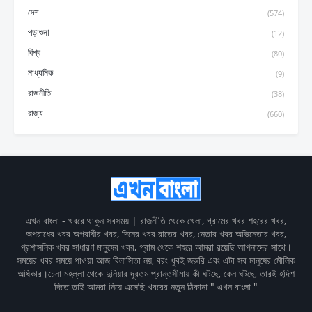
দেশ
(574)
পড়াশুনা
(12)
বিশ্ব
(80)
মাধ্যমিক
(9)
রাজনীতি
(38)
রাজ্য
(660)
এখন বাংলা - খবরে থাকুন সবসময় | রাজনীতি থেকে খেলা, গ্রামের খবর শহরের খবর,
অপরাধের খবর অপরাধীর খবর, দিনের খবর রাতের খবর, নেতার খবর অভিনেতার খবর,
প্রশাসনিক খবর সাধারণ মানুষের খবর, গ্রাম থেকে শহরে আমরা রয়েছি আপনাদের সাথে।
সময়ের খবর সময়ে পাওয়া আজ বিলাসিতা নয়, বরং খুবই জরুরি এবং এটা সব মানুষের মৌলিক
অধিকার।চেনা মহল্লা থেকে দুনিয়ার দূরতম প্রান্তসীমায় কী ঘটছে, কেন ঘটছে, তারই হদিশ
দিতে তাই আমরা নিয়ে এসেছি খবরের নতুন ঠিকানা " এখন বাংলা "