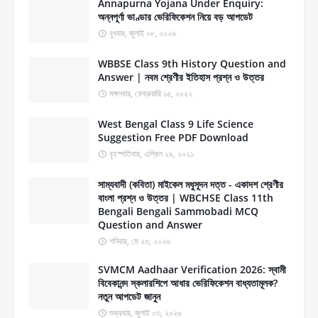
Annapurna Yojana Under Enquiry:
অন্নপূর্ণা ভাণ্ডার ভেরিফিকেশন নিয়ে বড় আপডেট
বুধবার, জুলাই ০৮, ২০২৬
WBBSE Class 9th History Question and
Answer | নবম শ্রেণীর ইতিহাস প্রশ্ন ও উত্তর
মঙ্গলবার, ফেব্রুয়ারি ১৫, ২০২২
West Bengal Class 9 Life Science
Suggestion Free PDF Download
বৃহস্পতিবার, এপ্রিল ২৯, ২০২১
সাম্যবাদী (কবিতা) মাইকেল মধুসূদন দত্ত - একাদশ শ্রেণীর
বাংলা প্রশ্ন ও উত্তর | WBCHSE Class 11th
Bengali Bengali Sammobadi MCQ
Question and Answer
শনিবার, মে ২৩, ২০২৬
SVMCM Aadhaar Verification 2026: স্বামী
বিবেকানন্দ স্কলারশিপে আধার ভেরিফিকেশন বাধ্যতামূলক?
নতুন আপডেট জানুন
শুক্রবার, জুলাই ০৩, ২০২৬